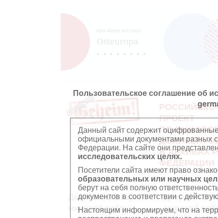
Пользовательское соглашение об и
germ
РОССИЙСКО
ПРОЕКТ
ПО ОЦИФРО
Данный сайт содержит оцифрованные
официальными документами разных ст
ДОКУМЕНТО
Федерации. На сайте они представл
В АРХИВАХ 
исследовательских целях.
ФЕДЕРАЦИИ
Посетители сайта имеют право ознако
образовательных или научных цел
берут на себя полную ответственност
документов в соответствии с действ
Документы Второй
Документы П
мировой войны
мировой вой
Настоящим информируем, что на тер