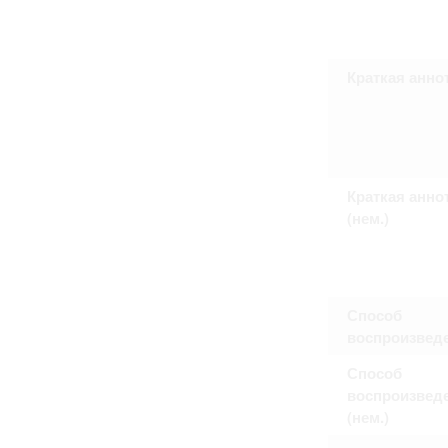
Право на ознакомление с документами
принятия условий настоящего соглаш
Краткая анно
Краткая анно
(нем.)
Способ
воспроизвед
Способ
воспроизвед
(нем.)