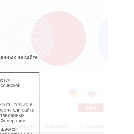
енных на сайте
яются
оссийской
DE
RU
ументы только
в
сетители сайта
дставленных
 Федерации.
лужб Германии
Указатели
О проекте
ещается