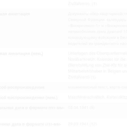
омление с документами, размещенными на сайте, возникает
Zivilfahrern)
(1)
вий настоящего соглашения.
кая аннотация
Документы обер-квартирмейст
Северной Франции: календарь
«Воскресение-1» и «Воскресен
автомобилями семи дивизий 15
командующему войсками в Бель
водителей из гражданского на
кая аннотация (нем.)
Unterlagen des Oberquartiermeis
Nordfrankreich: Kalender für die
(Bereitstellung von Zivil-Kfz für
Militärbefehlshaber in Belgien u
Zivilfahrern)
(1)
соб воспроизведения
машинописный текст, карта-сх
об воспроизведения (нем.)
Maschinenschriftlich, Kartenskiz
льная дата в формате гггг-мм-
03.04.1941
(5)
чная дата в формате гггг-мм-
29.09.1941
(12)