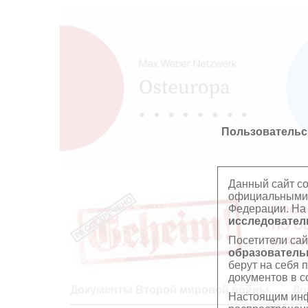
Пользовательс
Данный сайт с
официальными 
Федерации. На
РОСС
исследователь
ПО О
Посетители сай
В АР
образователь
берут на себя 
документов в с
Документы Второй мировой войны
До
Настоящим инф