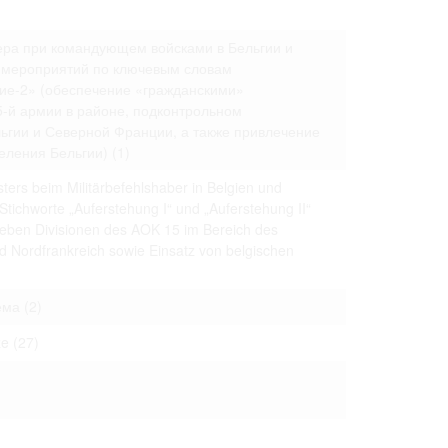
 только после
ера при командующем войсками в Бельгии и
 мероприятий по ключевым словам
ие-2» (обеспечение «гражданскими»
-й армии в районе, подконтрольном
гии и Северной Франции, а также привлечение
селения Бельгии)
(1)
ters beim Militärbefehlshaber in Belgien und
 Stichworte „Auferstehung I“ und „Auferstehung II“
 sieben Divisionen des AOK 15 im Bereich des
nd Nordfrankreich sowie Einsatz von belgischen
ема
(2)
ze
(27)