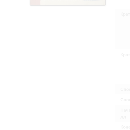
Право на ознак
принятия усло
Крат
Крат
Спо
Спос
Нача
дд
Коне