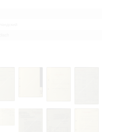
ландский
disch