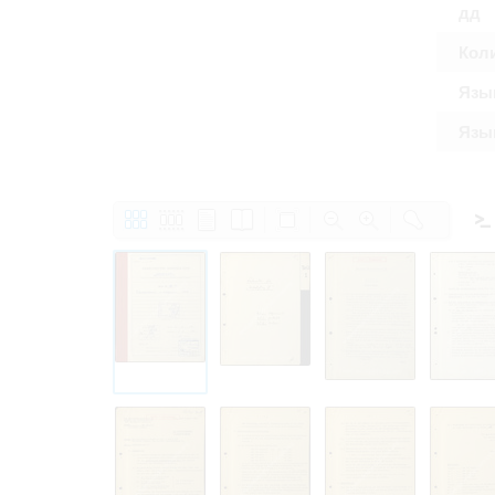
дд
Кол
Язы
Язык