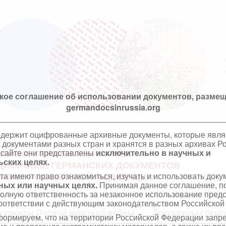
кое соглашение об использовании документов, размещ
germandocsinrussia.org
одержит оцифрованные архивные документы, которые явл
документами разных стран и хранятся в разных архивах Р
 сайте они представлены
исключительно в научных и
ИЙСКО-ГЕРМАНСКИЙ ПРОЕКТ
ских целях.
ЦИФРОВКЕ ГЕРМАНСКИХ ДОКУМЕНТОВ
та имеют право ознакомиться, изучать и использовать док
ХИВАХ РОССИЙСКОЙ ФЕДЕРАЦИИ
ных или научных целях.
Принимая данное соглашение, по
полную ответственность за незаконное использование пре
оответствии с действующим законодательством Российской
кументы Первой мировой войны
Документы спецс
ормируем, что на территории Российской Федерации запр