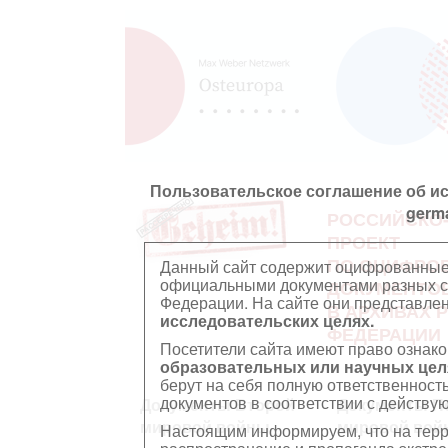
Пользовательское соглашение об и
germ
РОССИЙСКО
ПРОЕКТ
ПО ОЦИФРО
Данный сайт содержит оцифрованные
официальными документами разных ст
ДОКУМЕНТО
Федерации. На сайте они представл
В АРХИВАХ 
исследовательских целях.
ФЕДЕРАЦИИ
Посетители сайта имеют право ознако
образовательных или научных цел
берут на себя полную ответственност
документов в соответствии с действ
Документы Второй
Документы П
мировой войны
мировой вой
Настоящим информируем, что на тер