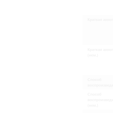
Право на ознакомление с документами
принятия условий настоящего соглаш
Краткая анно
Краткая анно
(нем.)
Способ
воспроизвед
Способ
воспроизвед
(нем.)