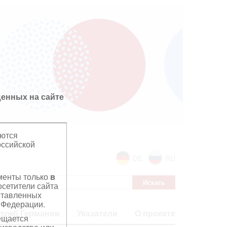
енных на сайте
яются
оссийской
DE
RU
ументы только
в
сетители сайта
дставленных
 Федерации.
лужб Германии
Указатели
О проекте
ещается