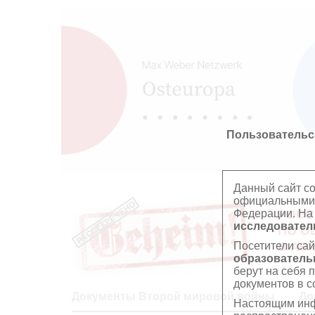
Пользовательс
Данный сайт с
официальными 
Федерации. На
РОСС
исследователь
ПО О
Посетители сай
В АР
образователь
берут на себя 
документов в с
Документы Второй мировой войны
До
Настоящим инф