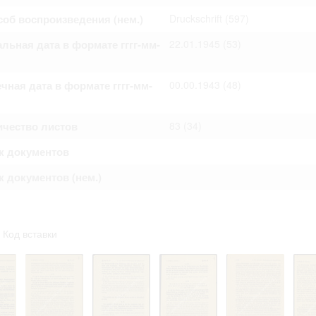
омление с документами, размещенными на сайте, возникает
об воспроизведения (нем.)
Druckschrift
(597)
вий настоящего соглашения.
льная дата в формате гггг-мм-
22.01.1945
(53)
чная дата в формате гггг-мм-
00.00.1943
(48)
ичество листов
83
(34)
к документов
 документов (нем.)
Код вставки