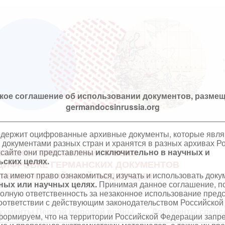
кое соглашение об использовании документов, размещ
germandocsinrussia.org
одержит оцифрованные архивные документы, которые явл
документами разных стран и хранятся в разных архивах Р
 сайте они представлены
исключительно в научных и
ИЙСКО-ГЕРМАНСКИЙ ПРОЕКТ
ских целях.
ЦИФРОВКЕ ГЕРМАНСКИХ ДОКУМЕНТОВ
та имеют право ознакомиться, изучать и использовать док
ХИВАХ РОССИЙСКОЙ ФЕДЕРАЦИИ
ных или научных целях.
Принимая данное соглашение, по
полную ответственность за незаконное использование пре
оответствии с действующим законодательством Российской
кументы Первой мировой войны
Документы спецс
ормируем, что на территории Российской Федерации запр