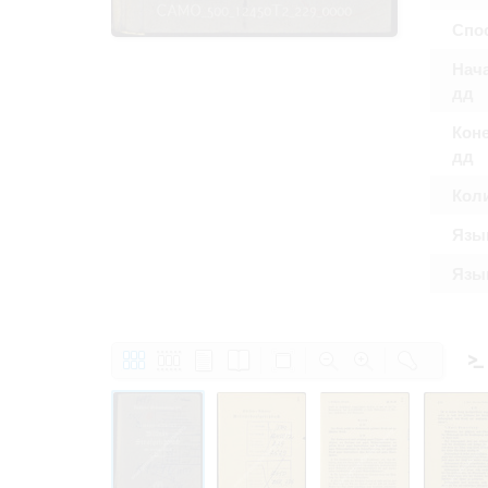
Право на ознак
Спос
принятия усло
Нача
дд
Коне
дд
Кол
Язы
Язык