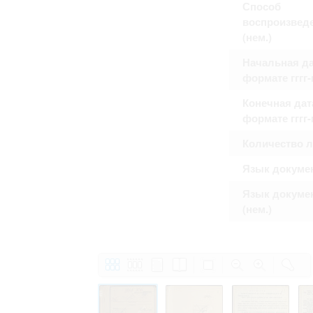
Способ
воспроизвед
(нем.)
Начальная да
формате гггг
Конечная дат
формате гггг
Количество 
Язык докуме
Язык докуме
(нем.)