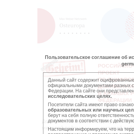
Пользовательское соглашение об и
germ
РОССИЙСКО
ПРОЕКТ
ПО ОЦИФРО
Данный сайт содержит оцифрованные
официальными документами разных ст
ДОКУМЕНТО
Федерации. На сайте они представл
В АРХИВАХ 
исследовательских целях.
ФЕДЕРАЦИИ
Посетители сайта имеют право ознако
образовательных или научных цел
берут на себя полную ответственност
документов в соответствии с действ
Документы Второй
Документы П
мировой войны
мировой вой
Настоящим информируем, что на тер