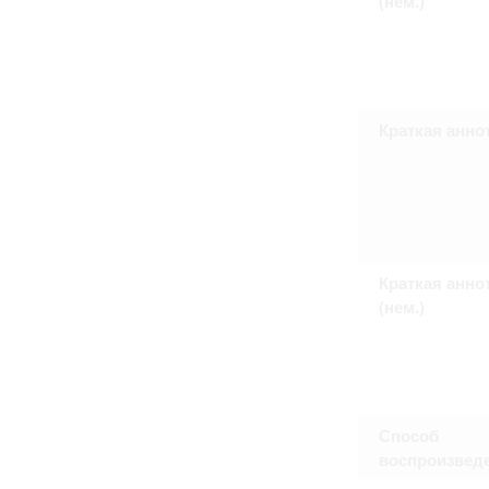
(нем.)
Право на ознакомление с документами
принятия условий настоящего соглаш
Краткая анно
Краткая анно
(нем.)
Способ
воспроизвед