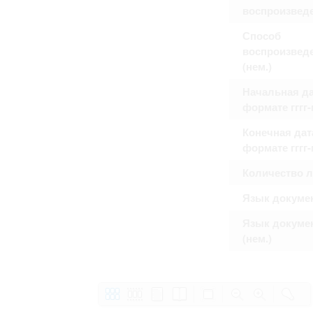
воспроизвед
Способ
воспроизвед
(нем.)
Начальная да
формате гггг
Конечная дат
формате гггг
Количество 
Язык докуме
Язык докуме
(нем.)