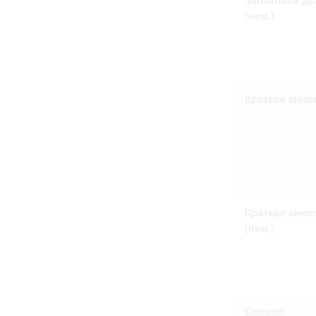
Право на ознакомление с документами
(нем.)
принятия условий настоящего соглаш
Краткая анно
Краткая анно
(нем.)
Способ