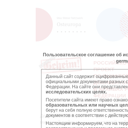
Пользовательское соглашение об и
germ
РОССИЙСКО
ПРОЕКТ
ПО ОЦИФРО
Данный сайт содержит оцифрованные
официальными документами разных ст
ДОКУМЕНТО
Федерации. На сайте они представл
В АРХИВАХ 
исследовательских целях.
ФЕДЕРАЦИИ
Посетители сайта имеют право ознако
образовательных или научных цел
берут на себя полную ответственност
документов в соответствии с действ
Документы Второй
Документы П
мировой войны
мировой вой
Настоящим информируем, что на тер