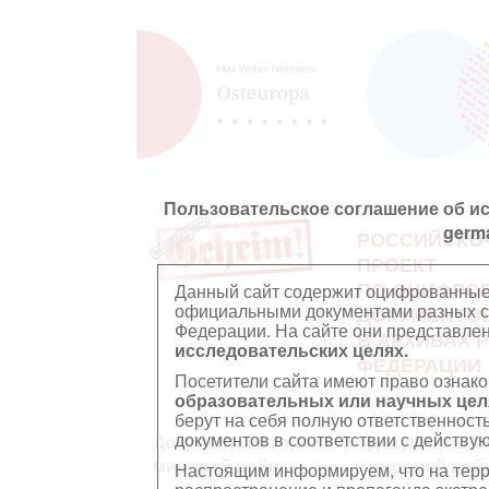
Пользовательское соглашение об и
germ
РОССИЙСКО
ПРОЕКТ
ПО ОЦИФРО
Данный сайт содержит оцифрованные
официальными документами разных ст
ДОКУМЕНТО
Федерации. На сайте они представл
В АРХИВАХ 
исследовательских целях.
ФЕДЕРАЦИИ
Посетители сайта имеют право ознако
образовательных или научных цел
берут на себя полную ответственност
документов в соответствии с действ
Документы Второй
Документы П
мировой войны
мировой вой
Настоящим информируем, что на тер