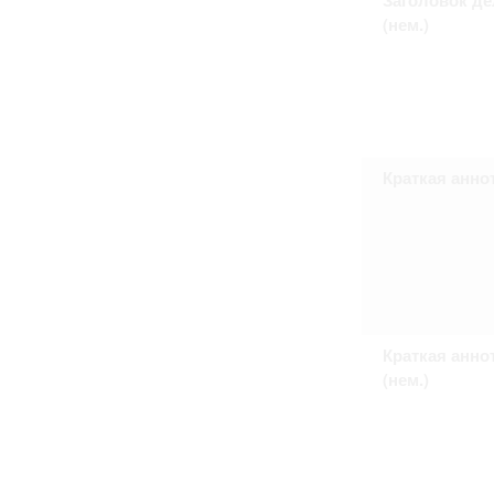
Право на ознакомление с документами
(нем.)
принятия условий настоящего соглаш
Краткая анно
Краткая анно
(нем.)