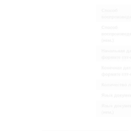
Способ
воспроизвед
Способ
воспроизвед
(нем.)
Начальная да
формате гггг
Конечная дат
формате гггг
Количество 
Язык докуме
Язык докуме
(нем.)