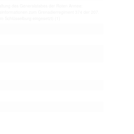
 только после
altung des Generalstabes der Roten Armee:
sinformationen zum Grenadierregiment 374 der 207.
um Schlüsselburg eingesetzt)
(1)