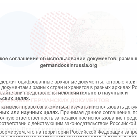
кое соглашение об использовании документов, размещ
germandocsinrussia.org
одержит оцифрованные архивные документы, которые явл
документами разных стран и хранятся в разных архивах Р
 сайте они представлены
исключительно в научных и
ИЙСКО-ГЕРМАНСКИЙ ПРОЕКТ
ских целях.
ЦИФРОВКЕ ГЕРМАНСКИХ ДОКУМЕНТОВ
та имеют право ознакомиться, изучать и использовать док
ХИВАХ РОССИЙСКОЙ ФЕДЕРАЦИИ
ных или научных целях.
Принимая данное соглашение, по
полную ответственность за незаконное использование пре
оответствии с действующим законодательством Российской
кументы Первой мировой войны
Документы спецс
ормируем, что на территории Российской Федерации запр