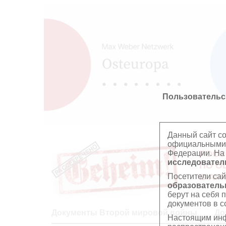
Пользовательс
Данный сайт с
официальными 
Федерации. На
РОСС
исследователь
ПО О
Посетители сай
В АР
образователь
берут на себя 
документов в с
Документы Второй мировой войны
До
Настоящим инф