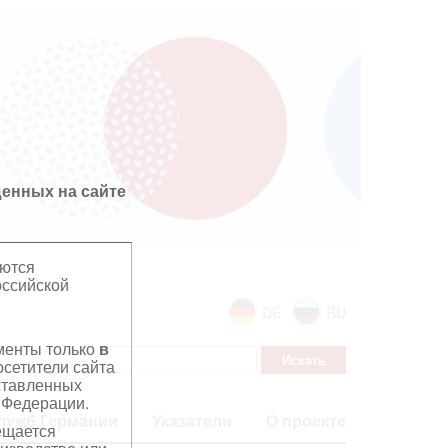
енных на сайте
яются
оссийской
DE
RU
ументы только
в
сетители сайта
дставленных
 Федерации.
лужб Германии
Указатели
О проекте
ещается