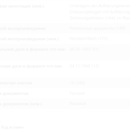
омление с документами, размещенными на сайте, возникает
кая аннотация (нем.)
Unterlagen der Aufklärungsverw
вий настоящего соглашения.
Erfassungsbogen mit Aufklärung
Sicherungsdivision (1942 im Ra
соб воспроизведения
Рукописные документы
(189)
об воспроизведения (нем.)
Handschriftlich
(773)
льная дата в формате гггг-мм-
28.06.1942
(41)
чная дата в формате гггг-мм-
24.11.1942
(12)
ичество листов
12
(162)
к документов
Русский
 документов (нем.)
Russisch
Код вставки