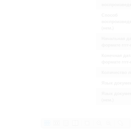
воспроизвед
Способ
воспроизвед
(нем.)
Начальная да
формате гггг
Конечная дат
формате гггг
Количество 
Язык докуме
Язык докуме
(нем.)