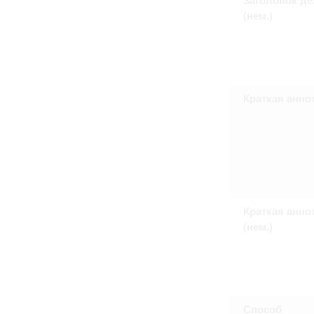
Право на ознакомление с документами
(нем.)
принятия условий настоящего соглаш
Краткая анно
Краткая анно
(нем.)
Способ