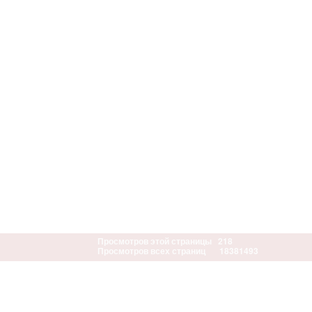
Просмотров этой страницы
218
Просмотров всех страниц
18381493