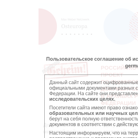
Пользовательское соглашение об и
germ
РОССИЙСКО
ПРОЕКТ
ПО ОЦИФРО
Данный сайт содержит оцифрованные
официальными документами разных ст
ДОКУМЕНТО
Федерации. На сайте они представл
В АРХИВАХ 
исследовательских целях.
ФЕДЕРАЦИИ
Посетители сайта имеют право ознако
образовательных или научных цел
берут на себя полную ответственност
документов в соответствии с действ
Документы Второй
Документы П
мировой войны
мировой вой
Настоящим информируем, что на тер