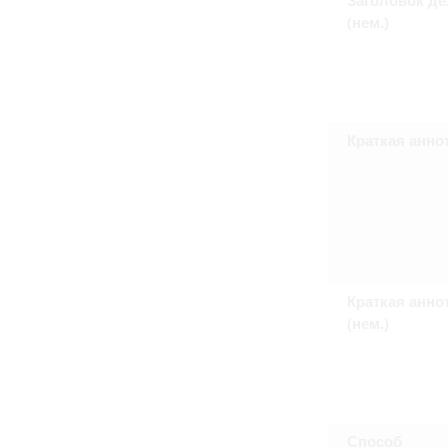
Право на ознакомление с документами
(нем.)
принятия условий настоящего соглаш
Краткая анно
Краткая анно
(нем.)
Способ