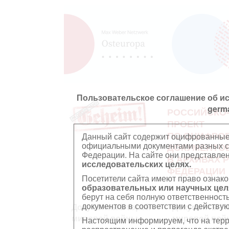
Пользовательское соглашение об и
germ
РОССИЙСКО
ПРОЕКТ
ПО ОЦИФРО
Данный сайт содержит оцифрованные
официальными документами разных ст
ДОКУМЕНТО
Федерации. На сайте они представл
В АРХИВАХ 
исследовательских целях.
ФЕДЕРАЦИИ
Посетители сайта имеют право ознако
образовательных или научных цел
берут на себя полную ответственност
документов в соответствии с действ
Документы Второй
Документы П
мировой войны
мировой вой
Настоящим информируем, что на тер