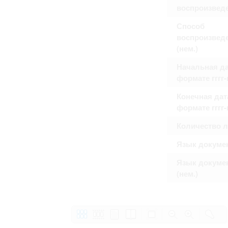
воспроизвед
Способ
воспроизвед
(нем.)
Начальная да
формате гггг
Конечная дат
формате гггг
Количество 
Язык докуме
Язык докуме
(нем.)