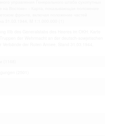
ивного управления Генерального штаба сухопутных
 только после
е на Востоке» - Карта, показывающая положение
ветском фронте, включая положение частей
а 31.03.1944, M 1:1.000.000
(1)
ung IIIb des Generalstabs des Heeres im OKH: Karte
r Truppen der Wehrmacht an der deutsch-sowjetischen
der Verbände der Roten Armee, Stand 31.03.1944,
и
(1168)
ragungen
(2501)