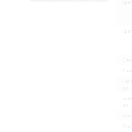
Крат
Право на ознак
принятия усло
Крат
Спо
Спос
Нача
дд
Коне
дд
Кол
Язы