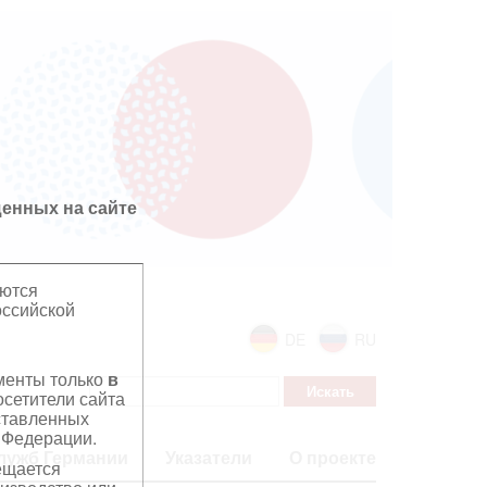
енных на сайте
яются
оссийской
DE
RU
ументы только
в
сетители сайта
дставленных
 Федерации.
лужб Германии
Указатели
О проекте
ещается