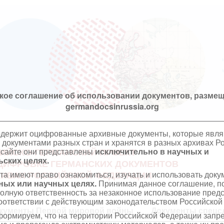
кое соглашение об использовании документов, размещ
germandocsinrussia.org
одержит оцифрованные архивные документы, которые явл
документами разных стран и хранятся в разных архивах Р
 сайте они представлены
исключительно в научных и
ИЙСКО-ГЕРМАНСКИЙ ПРОЕКТ
ских целях.
ЦИФРОВКЕ ГЕРМАНСКИХ ДОКУМЕНТОВ
та имеют право ознакомиться, изучать и использовать док
ХИВАХ РОССИЙСКОЙ ФЕДЕРАЦИИ
ных или научных целях.
Принимая данное соглашение, по
полную ответственность за незаконное использование пре
оответствии с действующим законодательством Российской
кументы Первой мировой войны
Документы спецс
ормируем, что на территории Российской Федерации запр