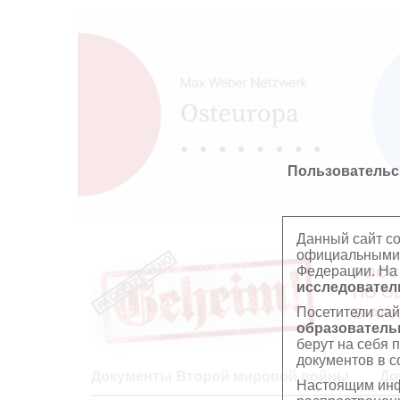
Пользовательс
Данный сайт с
официальными 
Федерации. На
РОСС
исследователь
ПО О
Посетители сай
В АР
образователь
берут на себя 
документов в с
Документы Второй мировой войны
До
Настоящим инф