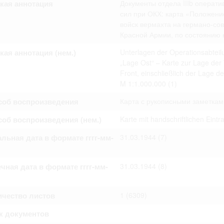
кая аннотация
Документы отдела IIIb операт
омление с документами, размещенными на сайте, возникает
вий настоящего соглашения.
сил при ОКХ: карта «Положени
войск вермахта на германо-со
Красной Армии, по состоянию н
кая аннотация (нем.)
Unterlagen der Operationsabteil
„Lage Ost“ – Karte zur Lage de
Front, einschließlich der Lage 
M 1:1.000.000
(1)
соб воспроизведения
Карта с рукописными заметкам
об воспроизведения (нем.)
Karte mit handschriftlichen Eint
льная дата в формате гггг-мм-
31.03.1944
(7)
чная дата в формате гггг-мм-
31.03.1944
(8)
ичество листов
1
(6309)
к документов