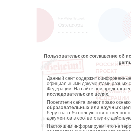
Пользовательское соглашение об и
germ
РОССИЙСКО
ПРОЕКТ
ПО ОЦИФРО
Данный сайт содержит оцифрованные
официальными документами разных ст
ДОКУМЕНТО
Федерации. На сайте они представл
В АРХИВАХ 
исследовательских целях.
ФЕДЕРАЦИИ
Посетители сайта имеют право ознако
образовательных или научных цел
берут на себя полную ответственност
документов в соответствии с действ
Документы Второй
Документы П
мировой войны
мировой вой
Настоящим информируем, что на тер