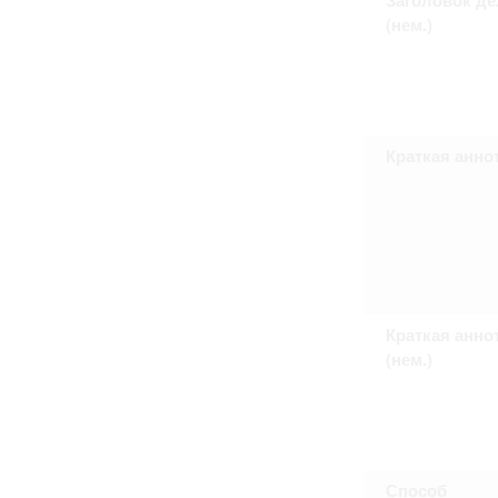
Право на ознакомление с документами
(нем.)
принятия условий настоящего соглаш
Краткая анно
Краткая анно
(нем.)
Способ