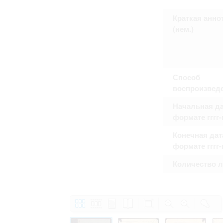
Право на ознакомление с документами
принятия условий настоящего соглаш
Краткая анно
(нем.)
Способ
воспроизвед
Начальная да
формате гггг
Конечная дат
формате гггг
Количество 