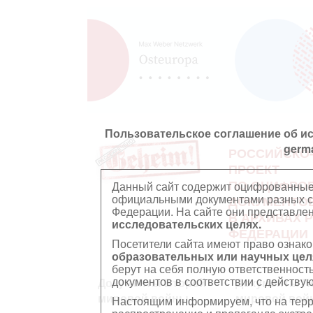
Пользовательское соглашение об и
germ
РОССИЙСКО
ПРОЕКТ
ПО ОЦИФРО
Данный сайт содержит оцифрованные
официальными документами разных ст
ДОКУМЕНТО
Федерации. На сайте они представл
В АРХИВАХ 
исследовательских целях.
ФЕДЕРАЦИИ
Посетители сайта имеют право ознако
образовательных или научных цел
берут на себя полную ответственност
документов в соответствии с действ
Документы Второй
Документы П
мировой войны
мировой вой
Настоящим информируем, что на тер