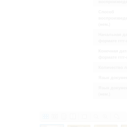
воспроизвед
Право на ознакомление с документами
принятия условий настоящего соглаш
Способ
воспроизвед
(нем.)
Начальная да
формате гггг
Конечная дат
формате гггг
Количество 
Язык докуме
Язык докуме
(нем.)