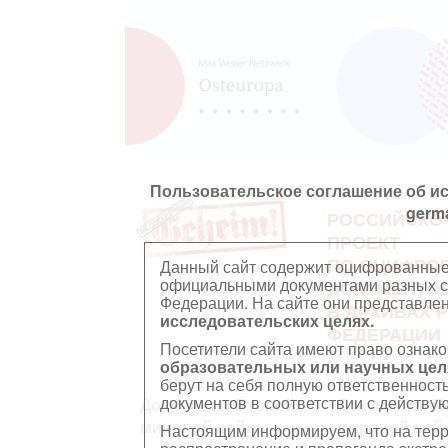
Пользовательское соглашение об и
germ
РОССИЙСКО
ПРОЕКТ
ПО ОЦИФРО
Данный сайт содержит оцифрованные
официальными документами разных ст
ДОКУМЕНТО
Федерации. На сайте они представл
В АРХИВАХ 
исследовательских целях.
ФЕДЕРАЦИИ
Посетители сайта имеют право ознако
образовательных или научных цел
берут на себя полную ответственност
документов в соответствии с действ
Документы Второй
Документы П
мировой войны
мировой вой
Настоящим информируем, что на тер