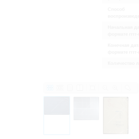
Право на ознакомление с документами
принятия условий настоящего соглаш
Способ
воспроизвед
Начальная да
формате гггг
Конечная дат
формате гггг
Количество 