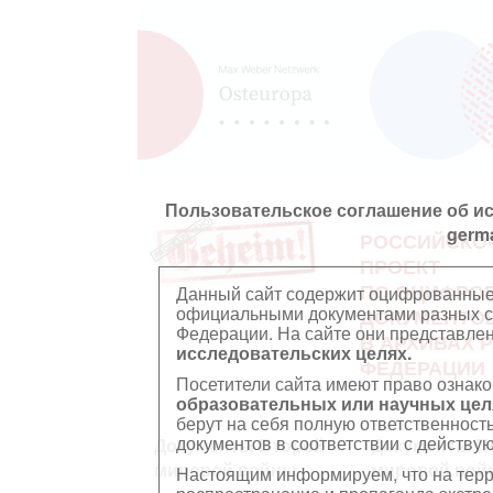
Пользовательское соглашение об и
germ
РОССИЙСКО
ПРОЕКТ
ПО ОЦИФРО
Данный сайт содержит оцифрованные
официальными документами разных ст
ДОКУМЕНТО
Федерации. На сайте они представл
В АРХИВАХ 
исследовательских целях.
ФЕДЕРАЦИИ
Посетители сайта имеют право ознако
образовательных или научных цел
берут на себя полную ответственност
документов в соответствии с действ
Документы Второй
Документы П
мировой войны
мировой вой
Настоящим информируем, что на тер