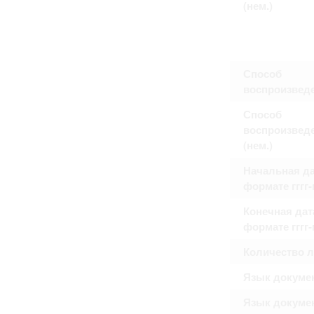
(нем.)
Право на ознакомление с документами
принятия условий настоящего соглаш
Способ
воспроизвед
Способ
воспроизвед
(нем.)
Начальная да
формате гггг
Конечная дат
формате гггг
Количество 
Язык докуме
Язык докуме