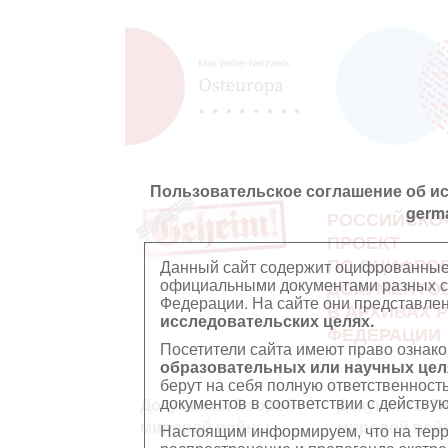
Пользовательское соглашение об и
germ
РОССИЙСКО
ПРОЕКТ
ПО ОЦИФРО
Данный сайт содержит оцифрованные
официальными документами разных ст
ДОКУМЕНТО
Федерации. На сайте они представл
В АРХИВАХ 
исследовательских целях.
ФЕДЕРАЦИИ
Посетители сайта имеют право ознако
образовательных или научных цел
берут на себя полную ответственност
документов в соответствии с действ
Документы Второй
Документы П
мировой войны
мировой вой
Настоящим информируем, что на тер