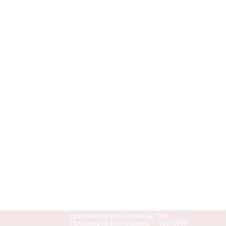
Просмотров этой страницы
108
Просмотров всех страниц
18373909