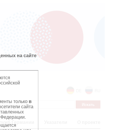
енных на сайте
яются
оссийской
DE
RU
ументы только
в
сетители сайта
дставленных
 Федерации.
лужб Германии
Указатели
О проекте
ещается