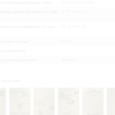
об воспроизведения (нем.)
Druckschriften
(266)
омление с документами, размещенными на сайте, возникает
вий настоящего соглашения.
льная дата в формате гггг-мм-
01.06.1941
(10)
чная дата в формате гггг-мм-
30.06.1941
(8)
ичество листов
64
(48)
к документов
 документов (нем.)
Deutsch
Код вставки