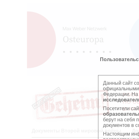
Пользовательс
Данный сайт с
официальными 
Федерации. На
РОСС
исследователь
ПО О
Посетители сай
В АР
образователь
берут на себя 
документов в с
Документы Второй мировой войны
До
Настоящим инф