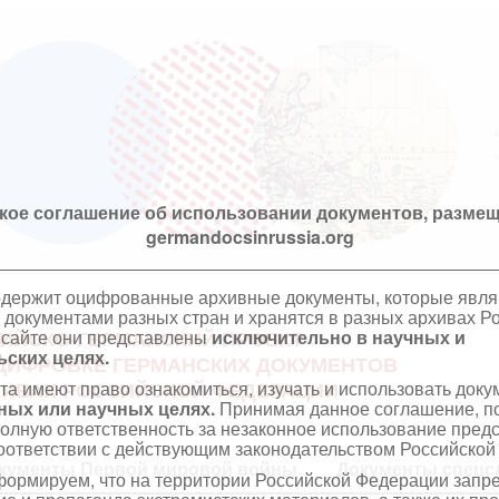
кое соглашение об использовании документов, размещ
germandocsinrussia.org
одержит оцифрованные архивные документы, которые явл
документами разных стран и хранятся в разных архивах Р
 сайте они представлены
исключительно в научных и
ИЙСКО-ГЕРМАНСКИЙ ПРОЕКТ
ских целях.
ЦИФРОВКЕ ГЕРМАНСКИХ ДОКУМЕНТОВ
та имеют право ознакомиться, изучать и использовать док
ХИВАХ РОССИЙСКОЙ ФЕДЕРАЦИИ
ных или научных целях.
Принимая данное соглашение, по
полную ответственность за незаконное использование пре
оответствии с действующим законодательством Российской
кументы Первой мировой войны
Документы спецс
ормируем, что на территории Российской Федерации запр