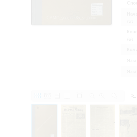
Спос
Право на ознак
принятия усло
Нача
дд
Коне
дд
Кол
Язы
Язык