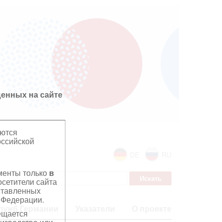
енных на сайте
яются
оссийской
DE
RU
ументы только
в
сетители сайта
дставленных
 Федерации.
лужб Германии
Указатели
О проекте
ещается