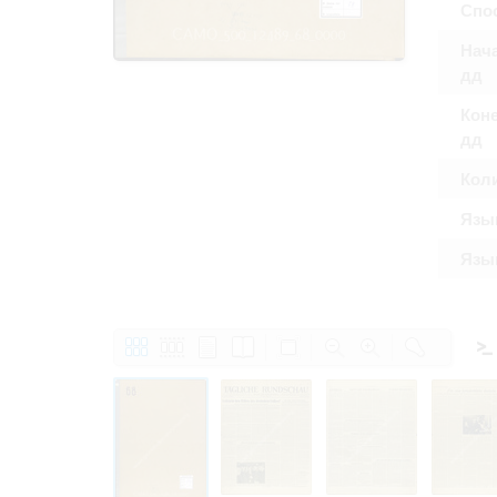
Спос
Право на ознак
принятия усло
Нача
дд
Коне
дд
Кол
Язы
Язык