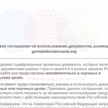
кое соглашение об использовании документов, размещ
germandocsinrussia.org
одержит оцифрованные архивные документы, которые явл
документами разных стран и хранятся в разных архивах Р
 сайте они представлены
исключительно в научных и
ИЙСКО-ГЕРМАНСКИЙ ПРОЕКТ
ских целях.
ЦИФРОВКЕ ГЕРМАНСКИХ ДОКУМЕНТОВ
та имеют право ознакомиться, изучать и использовать док
ХИВАХ РОССИЙСКОЙ ФЕДЕРАЦИИ
ных или научных целях.
Принимая данное соглашение, по
полную ответственность за незаконное использование пре
оответствии с действующим законодательством Российской
кументы Первой мировой войны
Документы спецс
ормируем, что на территории Российской Федерации запр