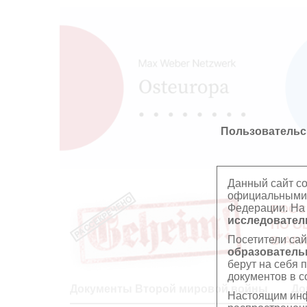
Пользовательс
Данный сайт с
официальными 
Федерации. На
РОСС
исследователь
ПО О
Посетители сай
В АР
образователь
берут на себя 
документов в с
Документы Второй мировой войны
До
Настоящим инф