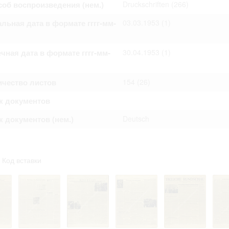
об воспроизведения (нем.)
Druckschriften
(266)
омление с документами, размещенными на сайте, возникает
вий настоящего соглашения.
льная дата в формате гггг-мм-
03.03.1953
(1)
чная дата в формате гггг-мм-
30.04.1953
(1)
ичество листов
154
(26)
к документов
 документов (нем.)
Deutsch
Код вставки