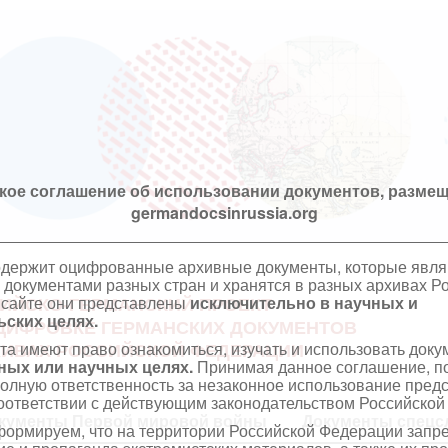
кое соглашение об использовании документов, размещ
germandocsinrussia.org
одержит оцифрованные архивные документы, которые явл
документами разных стран и хранятся в разных архивах Р
 сайте они представлены
исключительно в научных и
ИЙСКО-ГЕРМАНСКИЙ ПРОЕКТ
ских целях.
ЦИФРОВКЕ ГЕРМАНСКИХ ДОКУМЕНТОВ
та имеют право ознакомиться, изучать и использовать док
ХИВАХ РОССИЙСКОЙ ФЕДЕРАЦИИ
ных или научных целях.
Принимая данное соглашение, по
полную ответственность за незаконное использование пре
оответствии с действующим законодательством Российской
кументы Первой мировой войны
Документы спецс
ормируем, что на территории Российской Федерации запр