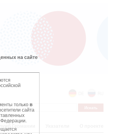
енных на сайте
яются
оссийской
DE
RU
ументы только
в
сетители сайта
дставленных
 Федерации.
лужб Германии
Указатели
О проекте
ещается