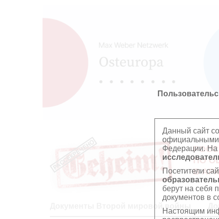
Пользовательс
Данный сайт с
официальными 
Федерации. На
РОСС
исследователь
ПО О
Посетители сай
В АР
образователь
берут на себя 
документов в с
Документы Второй мировой войны
До
Настоящим инф