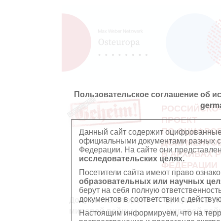
Пользовательское соглашение об и
germ
РОССИЙСКО
ПРОЕКТ
ПО ОЦИФРО
Данный сайт содержит оцифрованные
официальными документами разных ст
ДОКУМЕНТО
Федерации. На сайте они представл
В АРХИВАХ 
исследовательских целях.
ФЕДЕРАЦИИ
Посетители сайта имеют право ознако
образовательных или научных цел
берут на себя полную ответственност
документов в соответствии с действ
Документы Второй
Документы П
мировой войны
мировой вой
Настоящим информируем, что на тер