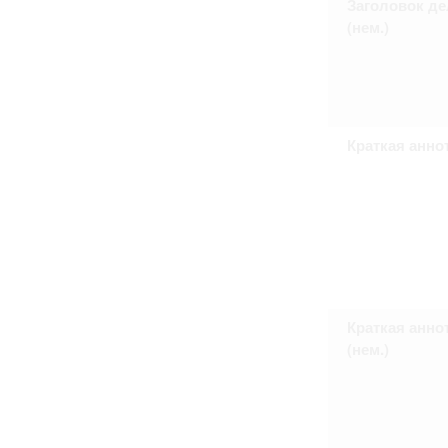
Заголовок де
Право на ознакомление с документами
(нем.)
принятия условий настоящего соглаш
Краткая анно
Краткая анно
(нем.)