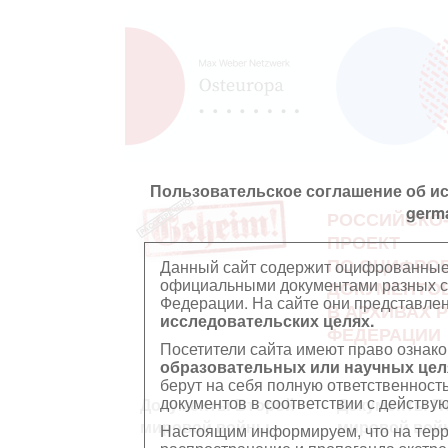
Пользовательское соглашение об и
germ
РОССИЙСКО
ПРОЕКТ
ПО ОЦИФРО
Данный сайт содержит оцифрованные
официальными документами разных ст
ДОКУМЕНТО
Федерации. На сайте они представл
В АРХИВАХ 
исследовательских целях.
ФЕДЕРАЦИИ
Посетители сайта имеют право ознако
образовательных или научных цел
берут на себя полную ответственност
документов в соответствии с действ
Документы Второй
Документы П
мировой войны
мировой вой
Настоящим информируем, что на тер