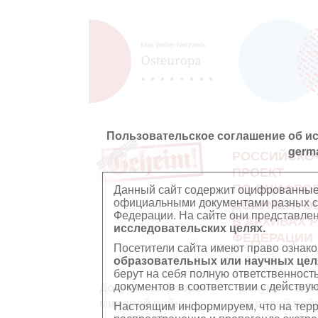
Пользовательское соглашение об и
germ
РОССИЙСКО
ПРОЕКТ
ПО ОЦИФРО
Данный сайт содержит оцифрованные
официальными документами разных ст
ДОКУМЕНТО
Федерации. На сайте они представл
В АРХИВАХ 
исследовательских целях.
ФЕДЕРАЦИИ
Посетители сайта имеют право ознако
образовательных или научных цел
берут на себя полную ответственност
документов в соответствии с действ
Документы Второй
Документы П
мировой войны
мировой вой
Настоящим информируем, что на тер