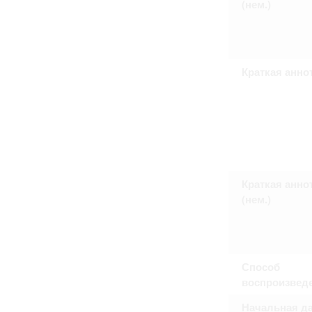
(нем.)
Право на ознакомление с документами
принятия условий настоящего соглаш
Краткая анно
Краткая анно
(нем.)
Способ
воспроизвед
Начальная да