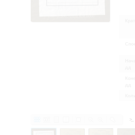
Право на ознак
принятия усло
Крат
Спо
Нача
дд
Коне
дд
Кол