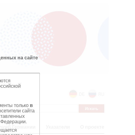
енных на сайте
яются
оссийской
DE
RU
ументы только
в
сетители сайта
дставленных
 Федерации.
лужб Германии
Указатели
О проекте
ещается