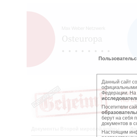
Пользовательс
Данный сайт с
официальными 
Федерации. На
РОСС
исследователь
ПО О
Посетители сай
В АР
образователь
берут на себя 
документов в с
Документы Второй мировой войны
До
Настоящим инф