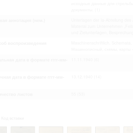
омление с документами, размещенными на сайте, возникает
исходные данные для стрельбы
вий настоящего соглашения.
документы.
(1)
кая аннотация (нем.)
Unterlagen der Ia-Abteilung de
Material zum Unternehmen „Felix
und Zielunterlagen, Besprechun
соб воспроизведения
Maschinenschriftlich, Schemata,
Машинописный, схемы, карты -
льная дата в формате гггг-мм-
11.11.1940
(6)
чная дата в формате гггг-мм-
13.12.1940
(14)
ичество листов
55
(53)
Код вставки