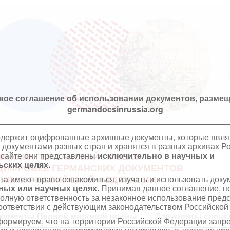
кое соглашение об использовании документов, размещ
germandocsinrussia.org
одержит оцифрованные архивные документы, которые явл
документами разных стран и хранятся в разных архивах Р
 сайте они представлены
исключительно в научных и
ИЙСКО-ГЕРМАНСКИЙ ПРОЕКТ
ских целях.
ЦИФРОВКЕ ГЕРМАНСКИХ ДОКУМЕНТОВ
та имеют право ознакомиться, изучать и использовать док
ХИВАХ РОССИЙСКОЙ ФЕДЕРАЦИИ
ных или научных целях.
Принимая данное соглашение, по
полную ответственность за незаконное использование пре
оответствии с действующим законодательством Российской
кументы Первой мировой войны
Документы спецс
ормируем, что на территории Российской Федерации запр