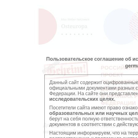
Пользовательское соглашение об и
germ
РОССИЙСКО
ПРОЕКТ
ПО ОЦИФРО
Данный сайт содержит оцифрованные
официальными документами разных ст
ДОКУМЕНТО
Федерации. На сайте они представл
В АРХИВАХ 
исследовательских целях.
ФЕДЕРАЦИИ
Посетители сайта имеют право ознако
образовательных или научных цел
берут на себя полную ответственност
документов в соответствии с действ
Документы Второй
Документы П
мировой войны
мировой вой
Настоящим информируем, что на тер