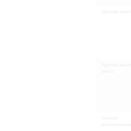
Право на ознакомление с документами
принятия условий настоящего соглаш
Краткая анно
Краткая анно
(нем.)
Способ
воспроизвед