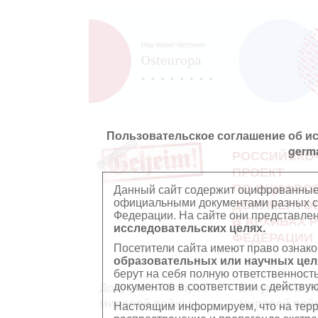
Пользовательское соглашение об и
germ
РОССИЙСКО
ПРОЕКТ
ПО ОЦИФРО
Данный сайт содержит оцифрованные
официальными документами разных ст
ДОКУМЕНТО
Федерации. На сайте они представл
В АРХИВАХ 
исследовательских целях.
ФЕДЕРАЦИИ
Посетители сайта имеют право ознако
образовательных или научных цел
берут на себя полную ответственност
документов в соответствии с действ
Документы Второй
Документы П
мировой войны
мировой вой
Настоящим информируем, что на тер