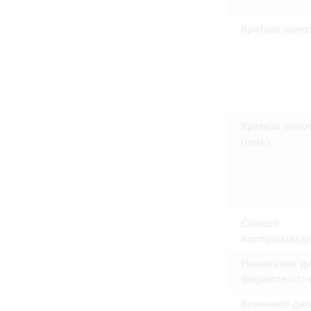
Право на ознакомление с документами
принятия условий настоящего соглаш
Краткая анно
Краткая анно
(нем.)
Способ
воспроизвед
Начальная да
формате гггг
Конечная дат