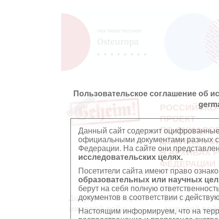
Пользовательское соглашение об и
germ
РОССИЙСКО
ПРОЕКТ
ПО ОЦИФРО
Данный сайт содержит оцифрованные
официальными документами разных ст
ДОКУМЕНТО
Федерации. На сайте они представл
В АРХИВАХ 
исследовательских целях.
ФЕДЕРАЦИИ
Посетители сайта имеют право ознако
образовательных или научных цел
берут на себя полную ответственност
документов в соответствии с действ
Документы Второй
Документы П
мировой войны
мировой вой
Настоящим информируем, что на тер