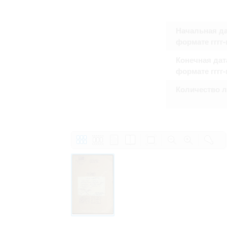
Начальная да
формате гггг
Конечная дат
формате гггг
Количество 