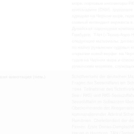
омление с документами, размещенными на сайте, возникает
море, портовые инспекторы РК
вий настоящего соглашения.
кригсмарине (ОКМ), группово
адмирал на Черном море, герм
главный интендант вермахта в
Дунайская пароходная компани
Гамбурге, ТАН («Техно-Аэро-Н
следующие материалы: договор
по найму румынских судовых ко
открытии новой верфи на Черн
судов на Черном море и списки
румынским морякам, служащих
кая аннотация (нем.)
Schriftverkehr der deutschen M
Fragen der Seeschiffahrt am Sc
1944. Teilnehmer des Schriftverk
See / RKS) und RKS-Seeschiffahr
Seeschiffahrt im Schwarzen Meer
Oberkommando der Kriegsmari
kommandierender Admiral Schwa
Rumänien, Chefintendant der de
Firmen: Erste Donau-Dampfschiff
Hapag in Hamburg, TAN (Techno-A