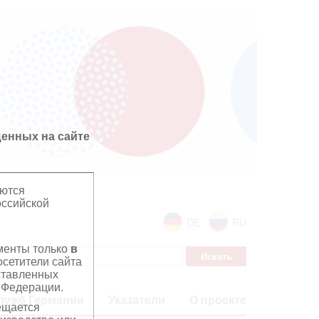
енных на сайте
яются
оссийской
DE
RU
ументы только
в
сетители сайта
дставленных
 Федерации.
лужб Германии
Указатели
О проекте
ещается