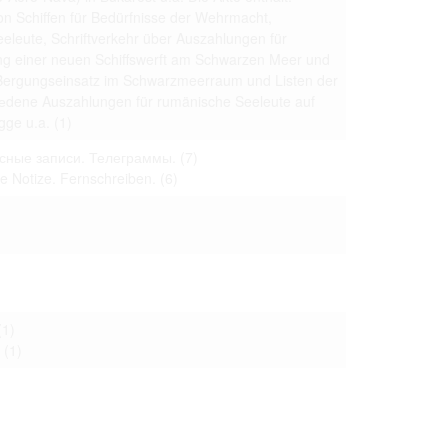
n Schiffen für Bedürfnisse der Wehrmacht,
eleute, Schriftverkehr über Auszahlungen für
ung einer neuen Schiffswerft am Schwarzen Meer und
 Bergungseinsatz im Schwarzmeerraum und Listen der
iеdene Auszahlungen für rumänische Seeleute auf
agge u.a.
(1)
ные записи. Телеграммы.
(7)
he Notize. Fernschreiben.
(6)
(1)
(1)