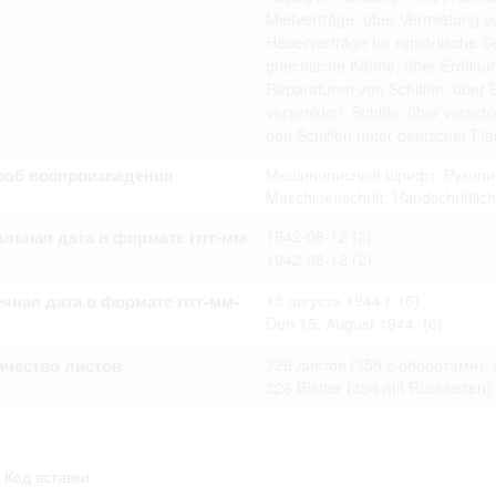
Mietverträge über Vermietung vo
Heuerverträge für rumänische Se
griechische Kähne, über Eröffn
Reparaturen von Schiffen, über
versenkten Schiffe, über versch
den Schiffen unter deutscher Fl
соб воспроизведения
Машинописный шрифт. Рукопис
Maschinenschrift. Handschriftlic
льная дата в формате гггг-мм-
1942-08-12
(2)
1942-08-12
(2)
чная дата в формате гггг-мм-
15 августа 1944 г.
(6)
Den 15. August 1944.
(6)
ичество листов
326 листов (358 с оборотами).
326 Blätter (358 mit Rückseiten).
Код вставки