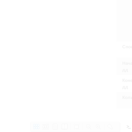
Спо
Нача
дд
Коне
дд
Кол