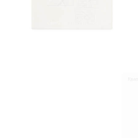
Право на ознак
принятия усло
Крат