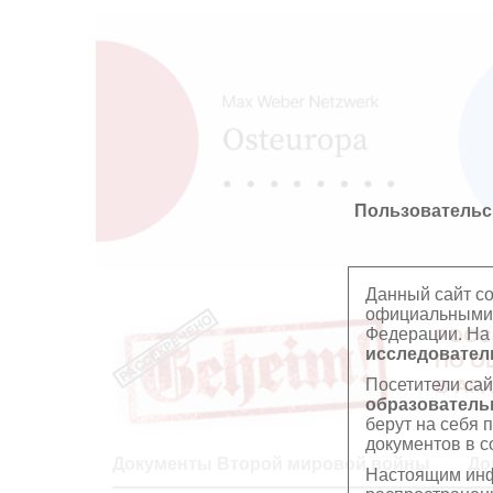
Пользовательс
Данный сайт с
официальными 
Федерации. На
РОСС
исследователь
ПО О
Посетители сай
В АР
образователь
берут на себя 
документов в с
Документы Второй мировой войны
До
Настоящим инф