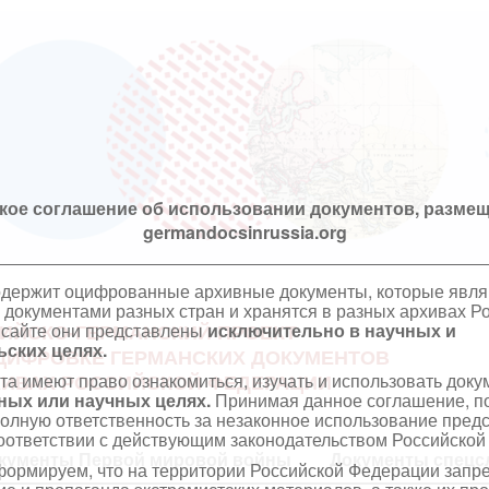
кое соглашение об использовании документов, размещ
germandocsinrussia.org
одержит оцифрованные архивные документы, которые явл
документами разных стран и хранятся в разных архивах Р
 сайте они представлены
исключительно в научных и
ИЙСКО-ГЕРМАНСКИЙ ПРОЕКТ
ских целях.
ЦИФРОВКЕ ГЕРМАНСКИХ ДОКУМЕНТОВ
та имеют право ознакомиться, изучать и использовать док
ХИВАХ РОССИЙСКОЙ ФЕДЕРАЦИИ
ных или научных целях.
Принимая данное соглашение, по
полную ответственность за незаконное использование пре
оответствии с действующим законодательством Российской
кументы Первой мировой войны
Документы спецс
ормируем, что на территории Российской Федерации запр