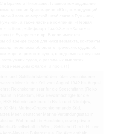
 только после
С в Брэиле и Николаеве, Главное командование
е командование Кригсмарине «Юг», командующий
анский военно-морской штаб связи в Румынии,
 Румынии, а также частные компании: «Первая
я» в Вене, «Шиффарт Г.м.б.Х.» и «Хапаг» в
ава») в Бухаресте и др. В деле имеются
ы об аренде судов для нужд вермахта, контракты
манд, переписка об оплате греческих судов, об
ом море и ремонте судов, о подъеме затонувших
 затонувших судов, о различных выплатах
 под немецким флагом и проч.
(1)
arine- und Schiffahrtsbehörden über verschiedene
hwarzen Meer in der Zeit vom August 1942 bis August
ehrs: Reichskommissar für die Seeschiffahrt (Reiko
tsamt in Potsdam, RKS-Bevollmächtigte für die
, RKS-Hafeninspekteure in Braila und Nikolajew,
ne (OKM), Marine-Gruppenkommando Süd,
rzes Meer, deutscher Marine-Verbindungsstab in
utschen Wehrmacht in Rumänien, sowie private
ahrts-Gesellschaft in Wien, Schiffahrt G.m.b.H. und
ero-Nava) in Bukarest u.a. Die Akte enthält: