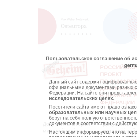
Пользовательское соглашение об и
germ
РОССИЙСКО
ПРОЕКТ
ПО ОЦИФРО
Данный сайт содержит оцифрованные
официальными документами разных ст
ДОКУМЕНТО
Федерации. На сайте они представл
В АРХИВАХ 
исследовательских целях.
ФЕДЕРАЦИИ
Посетители сайта имеют право ознако
образовательных или научных цел
берут на себя полную ответственност
документов в соответствии с действ
Документы Второй
Документы П
мировой войны
мировой вой
Настоящим информируем, что на тер