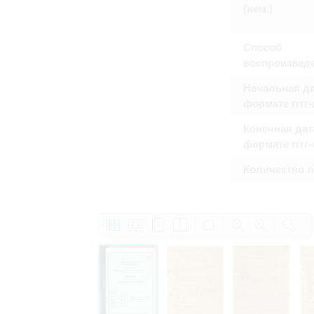
Право на ознакомление с документами
(нем.)
принятия условий настоящего соглаш
Способ
воспроизвед
Начальная да
формате гггг
Конечная дат
формате гггг
Количество 