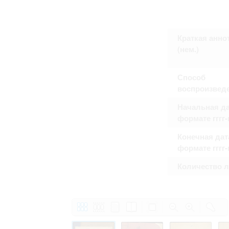
Право на ознакомление с документами
принятия условий настоящего соглаш
Краткая анно
(нем.)
Способ
воспроизвед
Начальная да
формате гггг
Конечная дат
формате гггг
Количество 