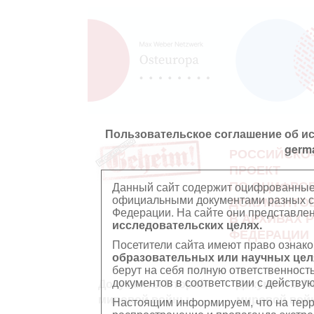
Пользовательское соглашение об и
germ
РОССИЙСКО
ПРОЕКТ
ПО ОЦИФРО
Данный сайт содержит оцифрованные
официальными документами разных ст
ДОКУМЕНТО
Федерации. На сайте они представл
В АРХИВАХ 
исследовательских целях.
ФЕДЕРАЦИИ
Посетители сайта имеют право ознако
образовательных или научных цел
берут на себя полную ответственност
документов в соответствии с действ
Документы Второй
Документы П
мировой войны
мировой вой
Настоящим информируем, что на тер