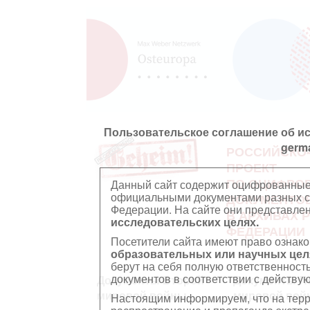
Пользовательское соглашение об и
germ
РОССИЙСКО
ПРОЕКТ
ПО ОЦИФРО
Данный сайт содержит оцифрованные
официальными документами разных ст
ДОКУМЕНТО
Федерации. На сайте они представл
В АРХИВАХ 
исследовательских целях.
ФЕДЕРАЦИИ
Посетители сайта имеют право ознако
образовательных или научных цел
берут на себя полную ответственност
документов в соответствии с действ
Документы Второй
Документы П
мировой войны
мировой вой
Настоящим информируем, что на тер