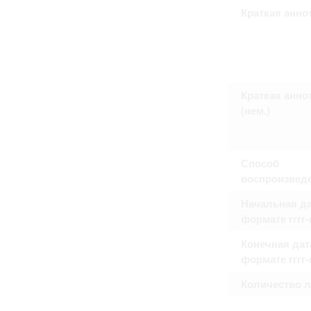
Право на ознакомление с документами
Краткая анно
принятия условий настоящего соглаш
Краткая анно
(нем.)
Способ
воспроизвед
Начальная да
формате гггг
Конечная дат
формате гггг
Количество 