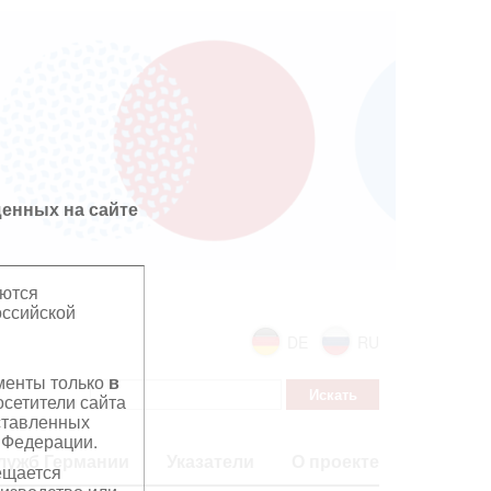
енных на сайте
яются
оссийской
DE
RU
ументы только
в
сетители сайта
дставленных
 Федерации.
лужб Германии
Указатели
О проекте
ещается