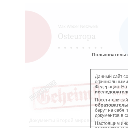
Пользовательс
Данный сайт с
официальными 
Федерации. На
РОСС
исследователь
ПО О
Посетители сай
В АР
образователь
берут на себя 
документов в с
Документы Второй мировой войны
До
Настоящим инф