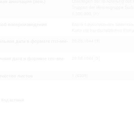
кая аннотация (нем.)
Unterlagen der Ia-Abteilung der
омление с документами, размещенными на сайте, возникает
Truppen der Heeresgruppe Südu
вий настоящего соглашения.
1:300.000.
(1)
соб воспроизведения
Карта с рукописными заметкам
Karte mit handschriftlichen Eint
льная дата в формате гггг-мм-
29.08.1944
(9)
чная дата в формате гггг-мм-
29.08.1944
(5)
ичество листов
1
(6309)
Код вставки