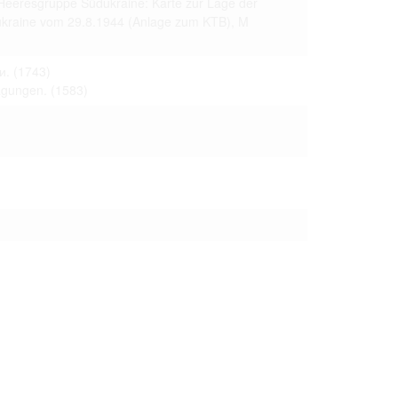
 Heeresgruppe Südukraine: Karte zur Lage der
 только после
kraine vom 29.8.1944 (Anlage zum KTB), M
и.
(1743)
ragungen.
(1583)