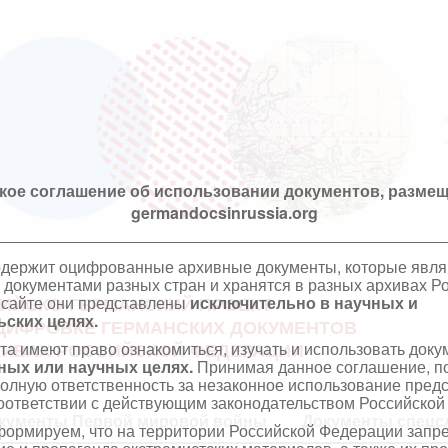
кое соглашение об использовании документов, размещ
germandocsinrussia.org
одержит оцифрованные архивные документы, которые явл
документами разных стран и хранятся в разных архивах Р
 сайте они представлены
исключительно в научных и
ИЙСКО-ГЕРМАНСКИЙ ПРОЕКТ
ских целях.
ЦИФРОВКЕ ГЕРМАНСКИХ ДОКУМЕНТОВ
та имеют право ознакомиться, изучать и использовать док
ХИВАХ РОССИЙСКОЙ ФЕДЕРАЦИИ
ных или научных целях.
Принимая данное соглашение, по
полную ответственность за незаконное использование пре
оответствии с действующим законодательством Российской
кументы Первой мировой войны
Документы спецс
ормируем, что на территории Российской Федерации запр