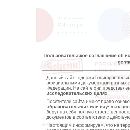
Пользовательское соглашение об и
germ
РОССИЙСКО
ПРОЕКТ
ПО ОЦИФРО
Данный сайт содержит оцифрованные
официальными документами разных ст
ДОКУМЕНТО
Федерации. На сайте они представл
В АРХИВАХ 
исследовательских целях.
ФЕДЕРАЦИИ
Посетители сайта имеют право ознако
образовательных или научных цел
берут на себя полную ответственност
документов в соответствии с действ
Документы Второй
Документы П
мировой войны
мировой вой
Настоящим информируем, что на тер