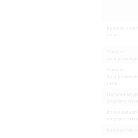
Право на ознакомление с документами
принятия условий настоящего соглаш
Краткая анно
(нем.)
Способ
воспроизвед
Способ
воспроизвед
(нем.)
Начальная да
формате гггг
Конечная дат
формате гггг
Количество 