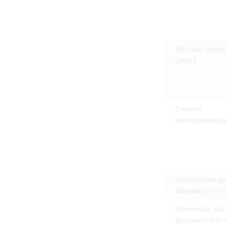
Право на ознакомление с документами
принятия условий настоящего соглаш
Краткая анно
(нем.)
Способ
воспроизвед
Начальная да
формате гггг
Конечная дат
формате гггг