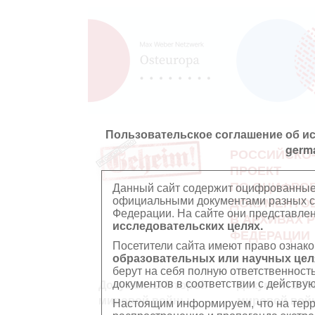
Пользовательское соглашение об и
germ
РОССИЙСКО
ПРОЕКТ
ПО ОЦИФРО
Данный сайт содержит оцифрованные
официальными документами разных ст
ДОКУМЕНТО
Федерации. На сайте они представл
В АРХИВАХ 
исследовательских целях.
ФЕДЕРАЦИИ
Посетители сайта имеют право ознако
образовательных или научных цел
берут на себя полную ответственност
документов в соответствии с действ
Документы Второй
Документы П
мировой войны
мировой вой
Настоящим информируем, что на тер