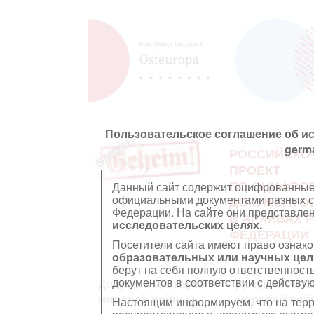
Пользовательское соглашение об и
germ
РОССИЙСКО
ПРОЕКТ
ПО ОЦИФРО
Данный сайт содержит оцифрованные
официальными документами разных ст
ДОКУМЕНТО
Федерации. На сайте они представл
В АРХИВАХ 
исследовательских целях.
ФЕДЕРАЦИИ
Посетители сайта имеют право ознако
образовательных или научных цел
берут на себя полную ответственност
документов в соответствии с действ
Документы Второй
Документы П
мировой войны
мировой вой
Настоящим информируем, что на тер