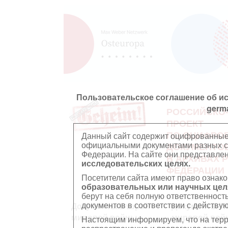
Пользовательское соглашение об и
germ
РОССИЙСКО
ПРОЕКТ
ПО ОЦИФРО
Данный сайт содержит оцифрованные
официальными документами разных ст
ДОКУМЕНТО
Федерации. На сайте они представл
В АРХИВАХ 
исследовательских целях.
ФЕДЕРАЦИИ
Посетители сайта имеют право ознако
образовательных или научных цел
берут на себя полную ответственност
документов в соответствии с действ
Документы Второй
Документы П
мировой войны
мировой вой
Настоящим информируем, что на тер