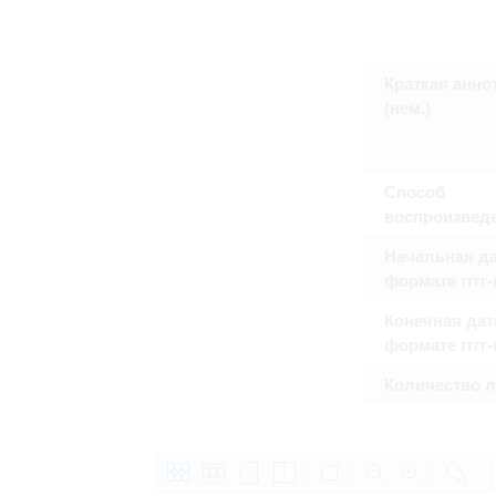
Право на ознакомление с документами
принятия условий настоящего соглаш
Краткая анно
(нем.)
Способ
воспроизвед
Начальная да
формате гггг
Конечная дат
формате гггг
Количество 