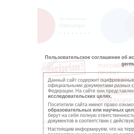
Пользовательское соглашение об и
germ
РОССИЙСКО
ПРОЕКТ
ПО ОЦИФРО
Данный сайт содержит оцифрованные
официальными документами разных ст
ДОКУМЕНТО
Федерации. На сайте они представл
В АРХИВАХ 
исследовательских целях.
ФЕДЕРАЦИИ
Посетители сайта имеют право ознако
образовательных или научных цел
берут на себя полную ответственност
документов в соответствии с действ
Документы Второй
Документы П
мировой войны
мировой вой
Настоящим информируем, что на тер