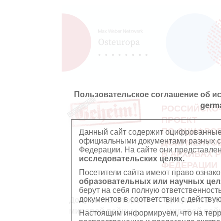
Пользовательское соглашение об и
germ
РОССИЙСКО
ПРОЕКТ
ПО ОЦИФРО
Данный сайт содержит оцифрованные
официальными документами разных ст
ДОКУМЕНТО
Федерации. На сайте они представл
В АРХИВАХ 
исследовательских целях.
ФЕДЕРАЦИИ
Посетители сайта имеют право ознако
образовательных или научных цел
берут на себя полную ответственност
документов в соответствии с действ
Документы Второй
Документы П
мировой войны
мировой вой
Настоящим информируем, что на тер