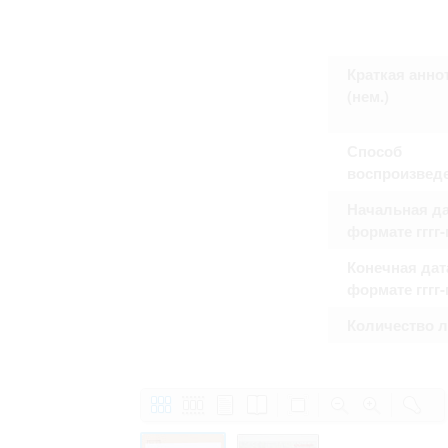
Право на ознакомление с документами
принятия условий настоящего соглаш
Краткая анно
(нем.)
Способ
воспроизвед
Начальная да
формате гггг
Конечная дат
формате гггг
Количество 