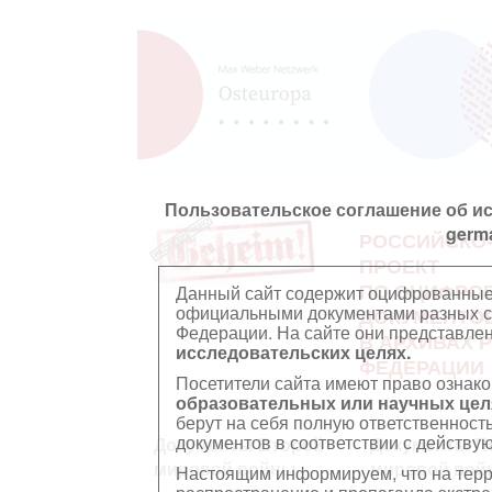
Пользовательское соглашение об и
germ
РОССИЙСКО
ПРОЕКТ
ПО ОЦИФРО
Данный сайт содержит оцифрованные
официальными документами разных ст
ДОКУМЕНТО
Федерации. На сайте они представл
В АРХИВАХ 
исследовательских целях.
ФЕДЕРАЦИИ
Посетители сайта имеют право ознако
образовательных или научных цел
берут на себя полную ответственност
документов в соответствии с действ
Документы Второй
Документы П
мировой войны
мировой вой
Настоящим информируем, что на тер