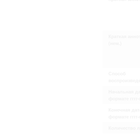
Право на ознакомление с документами
принятия условий настоящего соглаш
Краткая анно
(нем.)
Способ
воспроизвед
Начальная да
формате гггг
Конечная дат
формате гггг
Количество 