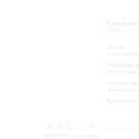
Право на ознакомление с документами
принятия условий настоящего соглаш
Краткая анно
(нем.)
Способ
воспроизвед
Начальная да
формате гггг
Конечная дат
формате гггг
Количество 