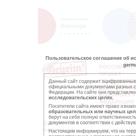
Пользовательское соглашение об и
germ
РОССИЙСКО
ПРОЕКТ
ПО ОЦИФРО
Данный сайт содержит оцифрованные
официальными документами разных ст
ДОКУМЕНТО
Федерации. На сайте они представл
В АРХИВАХ 
исследовательских целях.
ФЕДЕРАЦИИ
Посетители сайта имеют право ознако
образовательных или научных цел
берут на себя полную ответственност
документов в соответствии с действ
Документы Второй
Документы П
мировой войны
мировой вой
Настоящим информируем, что на тер