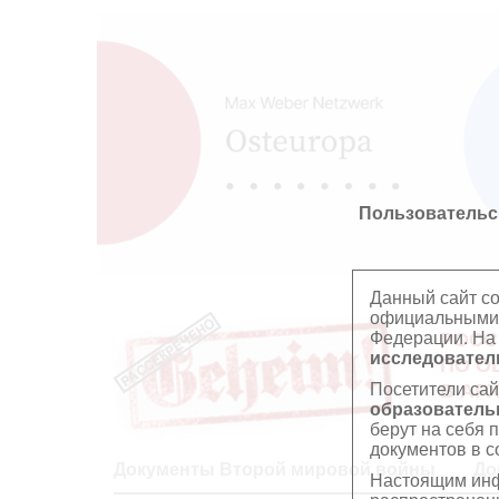
Пользовательс
Данный сайт с
официальными 
Федерации. На
РОСС
исследователь
ПО О
Посетители сай
В АР
образователь
берут на себя 
документов в с
Документы Второй мировой войны
До
Настоящим инф