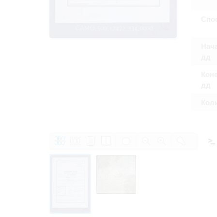
Право на ознак
принятия усло
Спо
Нача
дд
Коне
дд
Кол