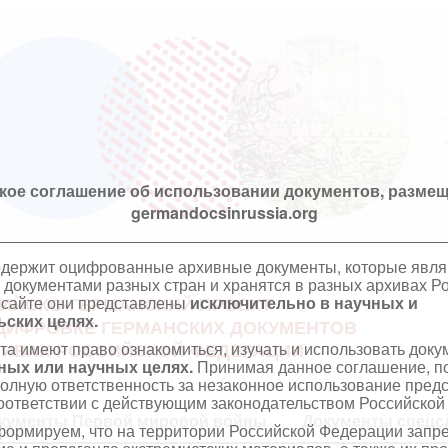
кое соглашение об использовании документов, размещ
germandocsinrussia.org
одержит оцифрованные архивные документы, которые явл
документами разных стран и хранятся в разных архивах Р
 сайте они представлены
исключительно в научных и
ИЙСКО-ГЕРМАНСКИЙ ПРОЕКТ
ских целях.
ЦИФРОВКЕ ГЕРМАНСКИХ ДОКУМЕНТОВ
та имеют право ознакомиться, изучать и использовать док
ХИВАХ РОССИЙСКОЙ ФЕДЕРАЦИИ
ных или научных целях.
Принимая данное соглашение, по
полную ответственность за незаконное использование пре
оответствии с действующим законодательством Российской
кументы Первой мировой войны
Документы спецс
ормируем, что на территории Российской Федерации запр