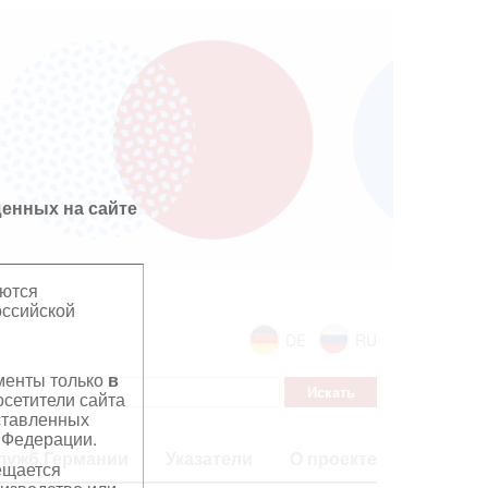
енных на сайте
яются
оссийской
DE
RU
ументы только
в
сетители сайта
дставленных
 Федерации.
лужб Германии
Указатели
О проекте
ещается