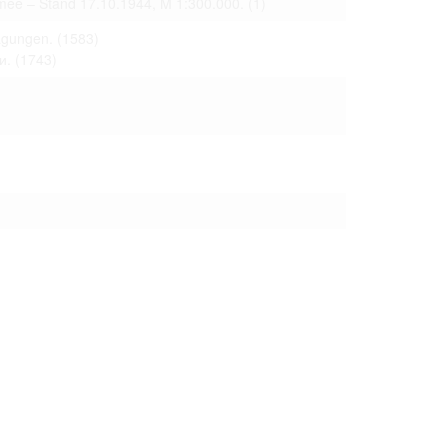
mee – Stand 17.10.1944, M 1:300.000.
(1)
 только после
ragungen.
(1583)
и.
(1743)