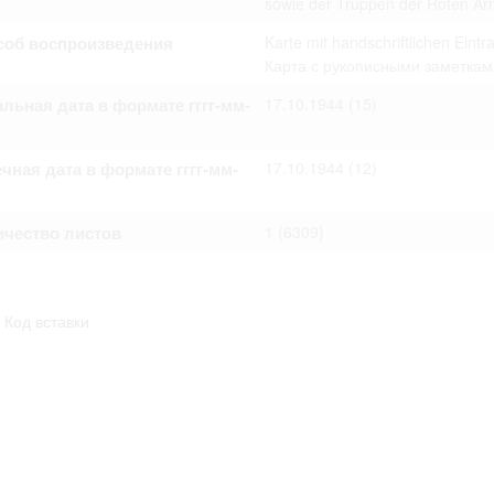
sowie der Truppen der Roten Ar
омление с документами, размещенными на сайте, возникает
вий настоящего соглашения.
соб воспроизведения
Karte mit handschriftlichen Eint
Карта с рукописными заметкам
льная дата в формате гггг-мм-
17.10.1944
(15)
чная дата в формате гггг-мм-
17.10.1944
(12)
ичество листов
1
(6309)
Код вставки