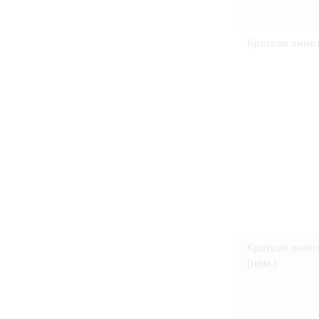
Право на ознакомление с документами
принятия условий настоящего соглаш
Краткая анно
Краткая анно
(нем.)