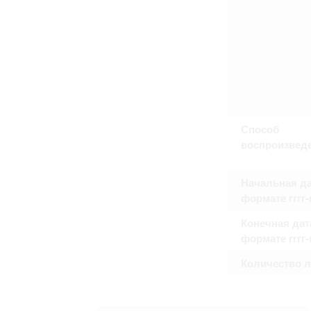
Способ
воспроизвед
Начальная да
формате гггг
Конечная дат
формате гггг
Количество 