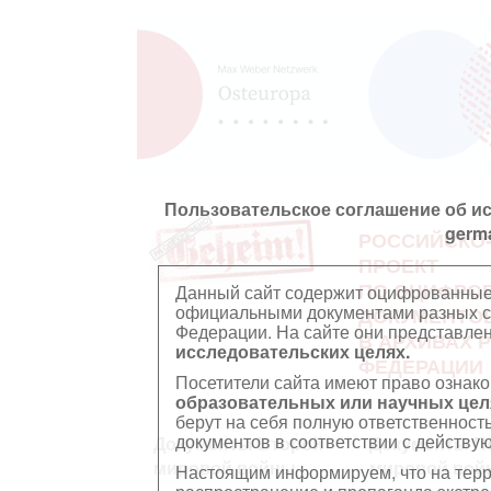
Пользовательское соглашение об и
germ
РОССИЙСКО
ПРОЕКТ
ПО ОЦИФРО
Данный сайт содержит оцифрованные
официальными документами разных ст
ДОКУМЕНТО
Федерации. На сайте они представл
В АРХИВАХ 
исследовательских целях.
ФЕДЕРАЦИИ
Посетители сайта имеют право ознако
образовательных или научных цел
берут на себя полную ответственност
документов в соответствии с действ
Документы Второй
Документы П
мировой войны
мировой вой
Настоящим информируем, что на тер