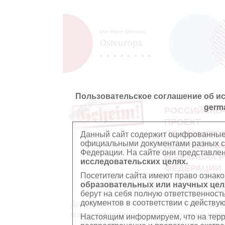
Пользовательское соглашение об и
germ
РОССИЙСКО
ПРОЕКТ
ПО ОЦИФРО
Данный сайт содержит оцифрованные
официальными документами разных ст
ДОКУМЕНТО
Федерации. На сайте они представл
В АРХИВАХ 
исследовательских целях.
ФЕДЕРАЦИИ
Посетители сайта имеют право ознако
образовательных или научных цел
берут на себя полную ответственност
документов в соответствии с действ
Документы Второй
Документы П
мировой войны
мировой вой
Настоящим информируем, что на тер