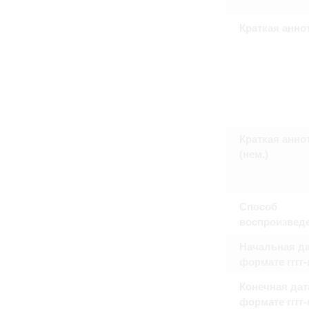
Право на ознакомление с документами
принятия условий настоящего соглаш
Краткая анно
Краткая анно
(нем.)
Способ
воспроизвед
Начальная да
формате гггг
Конечная дат
формате гггг