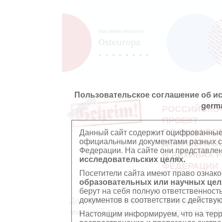
Пользовательское соглашение об и
germ
РОССИЙСКО
ПРОЕКТ
ПО ОЦИФРО
Данный сайт содержит оцифрованные
официальными документами разных ст
ДОКУМЕНТО
Федерации. На сайте они представл
В АРХИВАХ 
исследовательских целях.
ФЕДЕРАЦИИ
Посетители сайта имеют право ознако
образовательных или научных цел
берут на себя полную ответственност
документов в соответствии с действ
Документы Второй
Документы П
мировой войны
мировой вой
Настоящим информируем, что на тер