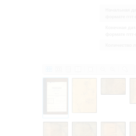
Начальная да
формате гггг
Конечная дат
формате гггг
Количество 