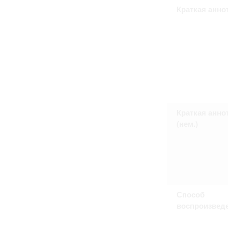
Право на ознакомление с документами
Краткая анно
принятия условий настоящего соглаш
Краткая анно
(нем.)
Способ
воспроизвед