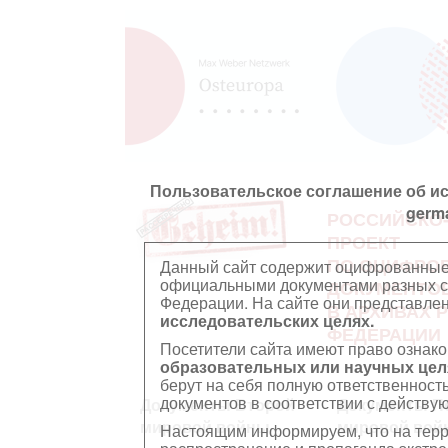
Пользовательское соглашение об и
germ
РОССИЙСКО
ПРОЕКТ
ПО ОЦИФРО
Данный сайт содержит оцифрованные
официальными документами разных ст
ДОКУМЕНТО
Федерации. На сайте они представл
В АРХИВАХ 
исследовательских целях.
ФЕДЕРАЦИИ
Посетители сайта имеют право ознако
образовательных или научных цел
берут на себя полную ответственност
документов в соответствии с действ
Документы Второй
Документы П
мировой войны
мировой вой
Настоящим информируем, что на тер