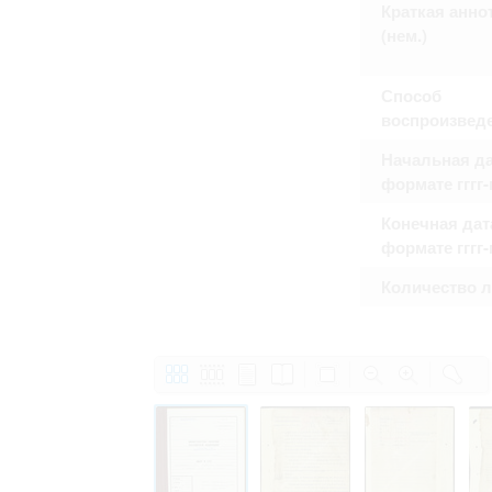
Краткая анно
Право на ознакомление с документами
принятия условий настоящего соглаш
(нем.)
Способ
воспроизвед
Начальная да
формате гггг
Конечная дат
формате гггг
Количество 