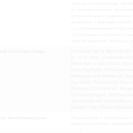
омление с документами, размещенными на сайте, возникает
приказы об организации проти
вий настоящего соглашения.
го танкового корпуса, донесен
оборонительных сооружений и 
донесения о действиях против 
по организационным вопросам,
оборудовании населенных пункт
занятых дивизией, обзорные св
кая аннотация (нем.)
Unterlagen der Ia-Abteilung der 
21.-31.5.1944 – Zustandsbericht
Meldungen an das XXXXI. Panzer
Gefechtsgebiets, Weisungen des
Meldungen und Befehle zur Orga
des XXXXI. Panzerkorps, Erkund
Stoßtrupp-Unternehmen, Meldung
Partisanentätigkeit, Schriftwech
zum Ausbau von Ortschaften zu S
belegten Orte, Gliederungsübers
соб воспроизведения
Машинописный, рукописный, ка
Maschinenschriftlich, handschrif