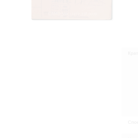
Право на ознак
принятия усло
Крат
Спо