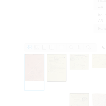
Нача
дд
Коне
дд
Кол