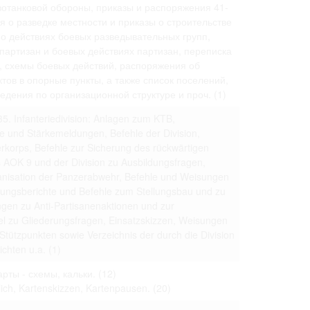
 только после
вотанковой обороны, приказы и распоряжения 41-
ия о разведке местности и приказы о строительстве
о действиях боевых разведывательных групп,
партизан и боевых действиях партизан, переписка
 схемы боевых действий, распоряжения об
ов в опорные пункты, а также список поселений,
едения по организационной структуре и проч.
(1)
35. Infanteriedivision: Anlagen zum KTB,
e und Stärkemeldungen, Befehle der Division,
korps, Befehle zur Sicherung des rückwärtigen
 AOK 9 und der Division zu Ausbildungsfragen,
nisation der Panzerabwehr, Befehle und Weisungen
ungsberichte und Befehle zum Stellungsbau und zu
en zu Anti-Partisanenaktionen und zur
sel zu Gliederungsfragen, Einsatzskizzen, Weisungen
tützpunkten sowie Verzeichnis der durch die Division
ichten u.a.
(1)
рты - схемы, кальки.
(12)
tlich, Kartenskizzen, Kartenpausen.
(20)