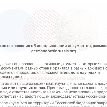
кое соглашение об использовании документов, размещ
germandocsinrussia.org
одержит оцифрованные архивные документы, которые явл
документами разных стран и хранятся в разных архивах Р
 сайте они представлены
исключительно в научных и
ИЙСКО-ГЕРМАНСКИЙ ПРОЕКТ
ских целях.
ЦИФРОВКЕ ГЕРМАНСКИХ ДОКУМЕНТОВ
та имеют право ознакомиться, изучать и использовать док
ХИВАХ РОССИЙСКОЙ ФЕДЕРАЦИИ
ных или научных целях.
Принимая данное соглашение, по
полную ответственность за незаконное использование пре
оответствии с действующим законодательством Российской
кументы Первой мировой войны
Документы спецс
ормируем, что на территории Российской Федерации запр