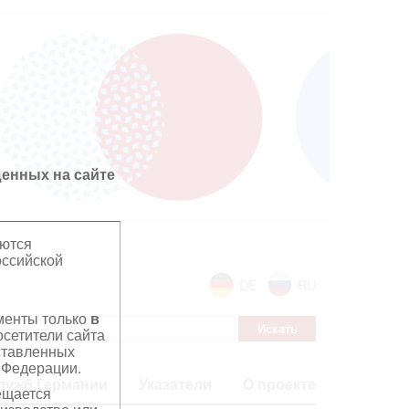
енных на сайте
яются
оссийской
DE
RU
ументы только
в
сетители сайта
дставленных
 Федерации.
лужб Германии
Указатели
О проекте
ещается