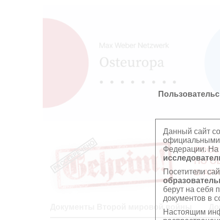
Пользовательс
Данный сайт с
официальными 
Федерации. На
РОСС
исследователь
ПО О
Посетители сай
В АР
образователь
берут на себя 
документов в с
Документы Второй мировой войны
До
Настоящим инф