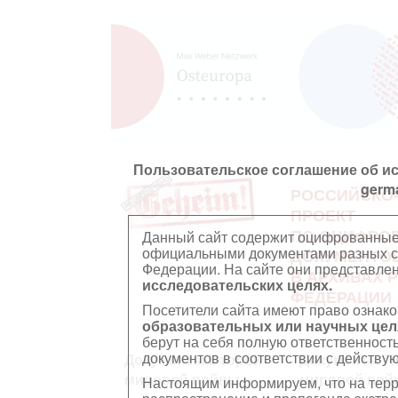
Пользовательское соглашение об и
germ
РОССИЙСКО
ПРОЕКТ
ПО ОЦИФРО
Данный сайт содержит оцифрованные
официальными документами разных ст
ДОКУМЕНТО
Федерации. На сайте они представл
В АРХИВАХ 
исследовательских целях.
ФЕДЕРАЦИИ
Посетители сайта имеют право ознако
образовательных или научных цел
берут на себя полную ответственност
документов в соответствии с действ
Документы Второй
Документы П
мировой войны
мировой вой
Настоящим информируем, что на тер