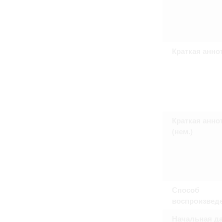
Право на ознакомление с документами
принятия условий настоящего соглаш
Краткая анно
Краткая анно
(нем.)
Способ
воспроизвед
Начальная да