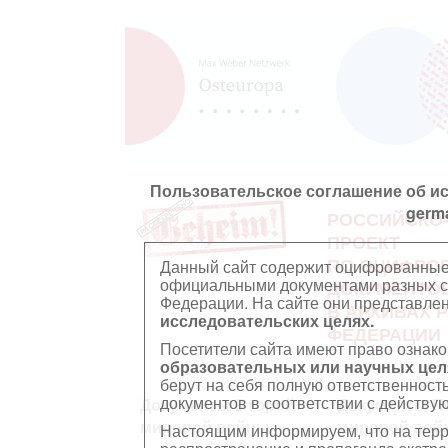
Пользовательское соглашение об и
germ
РОССИЙСКО
ПРОЕКТ
ПО ОЦИФРО
Данный сайт содержит оцифрованные
официальными документами разных ст
ДОКУМЕНТО
Федерации. На сайте они представл
В АРХИВАХ 
исследовательских целях.
ФЕДЕРАЦИИ
Посетители сайта имеют право ознако
образовательных или научных цел
берут на себя полную ответственност
документов в соответствии с действ
Документы Второй
Документы П
мировой войны
мировой вой
Настоящим информируем, что на тер