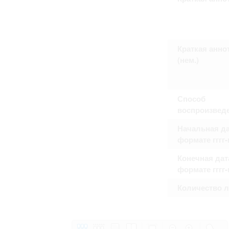
Право на ознакомление с документами
принятия условий настоящего соглаш
Краткая анно
(нем.)
Способ
воспроизвед
Начальная да
формате гггг
Конечная дат
формате гггг
Количество 