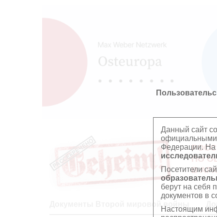
Пользовательс
Данный сайт с
официальными 
Федерации. На
РОСС
исследователь
ПО О
Посетители сай
В АР
образователь
берут на себя 
документов в с
Документы Второй мировой войны
До
Настоящим инф