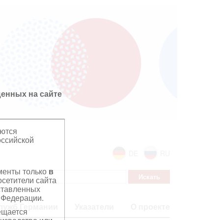
енных на сайте
яются
оссийской
DE
RU
ументы только
в
сетители сайта
дставленных
 Федерации.
лужб Германии
Указатели
О проекте
ещается