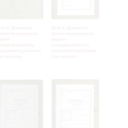
ело 5. Документы
Дело 6. Документы
оенно-исторического
военно-исторического
аучно-
научно-
сследовательского
исследовательского
правления сухопутных
управления сухопутных
л: рукопись...
сил: исправл...