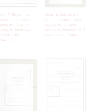
ело 17. Документы
Дело 18. Документы
оенно-исторического
военно-исторического
тдела имперского
отдела имперского
рхива: руководящие
архива: замечания к 5, 8
окументы по
тому истории Перв...
зданию...