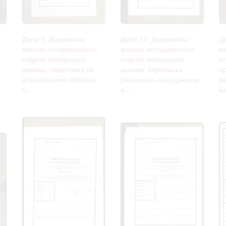
Дело 9. Документы
Дело 10. Документы
Д
военно-исторического
военно-исторического
в
отдела имперского
отдела имперского
о
архива: переписка по
архива: переписка
а
определению боевого
различных сотрудников
п
с...
и...
Бе