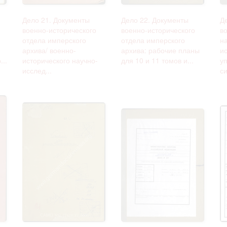
Дело 21. Документы
Дело 22. Документы
Д
военно-исторического
военно-исторического
в
отдела имперского
отдела имперского
н
архива/ военно-
архива: рабочие планы
и
..
исторического научно-
для 10 и 11 томов и...
у
исслед...
си