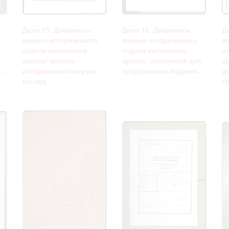
Дело 15. Документы
Дело 16. Документы
Д
военно-исторического
военно-исторического
в
отдела имперского
отдела имперского
о
архива/ военно-
архива: положения для
а
..
исторического научно-
продолжения издания...
д
исслед...
со