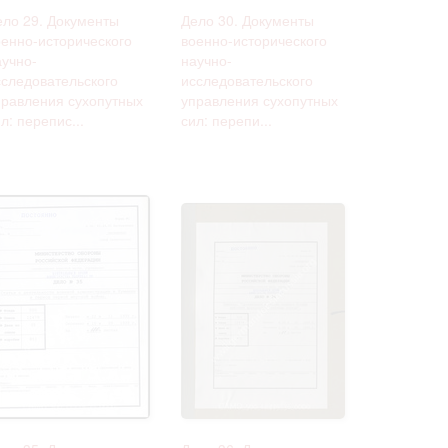
ело 29. Документы
Дело 30. Документы
оенно-исторического
военно-исторического
аучно-
научно-
сследовательского
исследовательского
правления сухопутных
управления сухопутных
л: перепис...
сил: перепи...