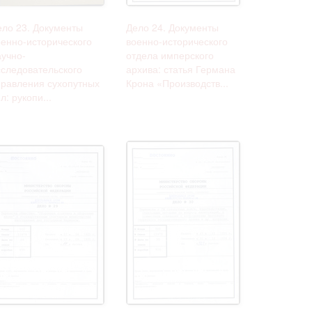
ело 23. Документы
Дело 24. Документы
оенно-исторического
военно-исторического
аучно-
отдела имперского
сследовательского
архива: статья Германа
правления сухопутных
Крона «Производств...
л: рукопи...