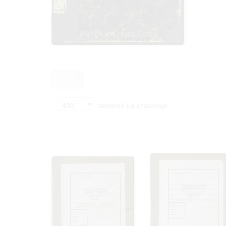
Право на ознак
принятия усло
записей на странице