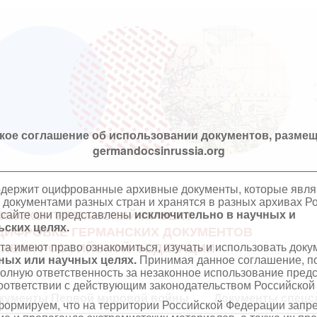
кое соглашение об использовании документов, размещ
germandocsinrussia.org
одержит оцифрованные архивные документы, которые явл
документами разных стран и хранятся в разных архивах Р
 сайте они представлены
исключительно в научных и
ИЙСКО-ГЕРМАНСКИЙ ПРОЕКТ
ских целях.
ЦИФРОВКЕ ГЕРМАНСКИХ ДОКУМЕНТОВ
та имеют право ознакомиться, изучать и использовать док
ХИВАХ РОССИЙСКОЙ ФЕДЕРАЦИИ
ных или научных целях.
Принимая данное соглашение, по
полную ответственность за незаконное использование пре
оответствии с действующим законодательством Российской
кументы Первой мировой войны
Документы спецс
ормируем, что на территории Российской Федерации запр