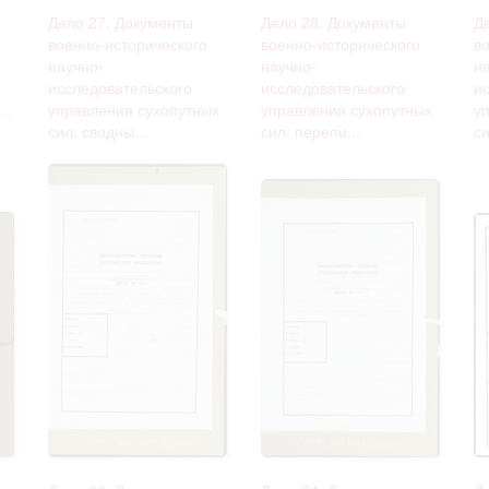
Дело 27. Документы
Дело 28. Документы
Д
военно-исторического
военно-исторического
в
научно-
научно-
н
исследовательского
исследовательского
и
..
управления сухопутных
управления сухопутных
у
сил: сводны...
сил: перепи...
си