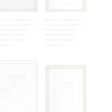
ело 11. Документы
Дело 12. Документы
оенно-исторического
военно-исторического
тдела имперского
отдела имперского
рхива: перечень
архива: перечень
ереданных дел
переданных дел
рнского...
Бернского...