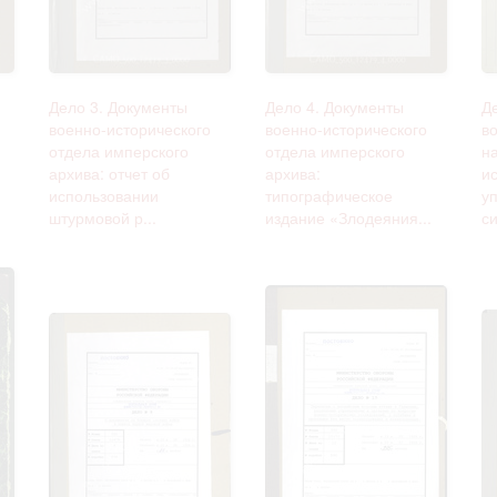
Дело 3. Документы
Дело 4. Документы
Д
военно-исторического
военно-исторического
в
отдела имперского
отдела имперского
н
архива: отчет об
архива:
и
использовании
типографическое
у
штурмовой р...
издание «Злодеяния...
си