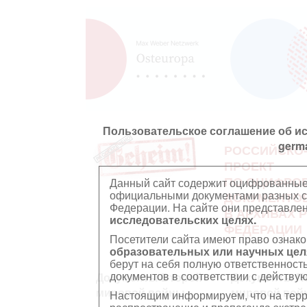
Пользовательское соглашение об и
germ
РОССИЙСКО
ПРОЕКТ
ПО ОЦИФРО
Данный сайт содержит оцифрованные
официальными документами разных ст
ДОКУМЕНТО
Федерации. На сайте они представл
В АРХИВАХ 
исследовательских целях.
ФЕДЕРАЦИИ
Посетители сайта имеют право ознако
образовательных или научных цел
берут на себя полную ответственност
документов в соответствии с действ
Документы Второй
Документы П
мировой войны
мировой вой
Настоящим информируем, что на тер