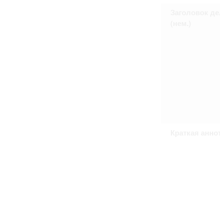
Право на ознакомление с документами
Заголовок де
принятия условий настоящего соглаш
(нем.)
Краткая анно