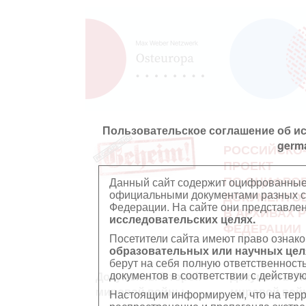
Пользовательское соглашение об и
germ
РОССИЙСКО
ПРОЕКТ
ПО ОЦИФРО
Данный сайт содержит оцифрованные
официальными документами разных ст
ДОКУМЕНТО
Федерации. На сайте они представл
В АРХИВАХ 
исследовательских целях.
ФЕДЕРАЦИИ
Посетители сайта имеют право ознако
образовательных или научных цел
берут на себя полную ответственност
документов в соответствии с действ
Документы Второй
Документы П
мировой войны
мировой вой
Настоящим информируем, что на тер