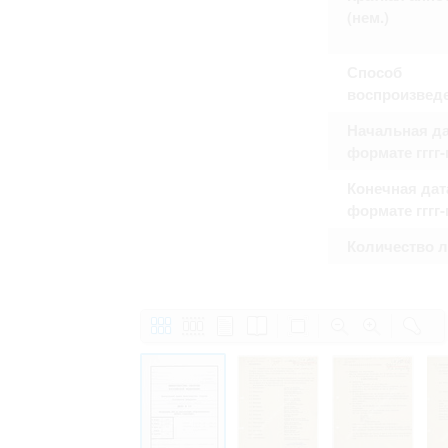
Право на ознакомление с документами
(нем.)
принятия условий настоящего соглаш
Способ
воспроизвед
Начальная да
формате гггг
Конечная дат
формате гггг
Количество 